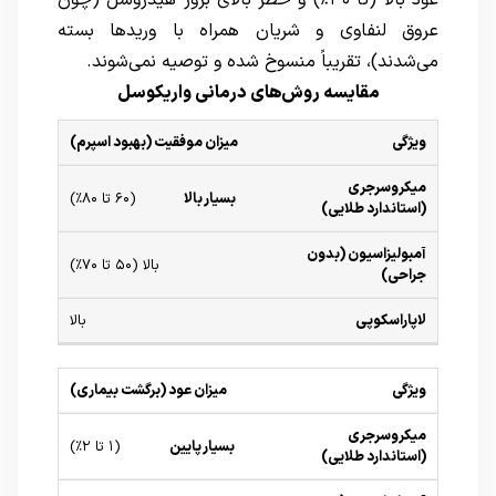
عود بالا (تا ۳۰٪) و خطر بالای بروز هیدروسل (چون
عروق لنفاوی و شریان همراه با وریدها بسته
می‌شدند)، تقریباً منسوخ شده و توصیه نمی‌شوند.
مقایسه روش‌های درمانی واریکوسل
ویژگی
میکروسرجری
آمبولیزاسیون
میزان موفقیت (بهبود اسپرم)
لاپاراسکوپی
(استاندارد
(بدون
طلایی)
جراحی)
بسیار بالا
(۶۰ تا ۸۰٪)
بالا (۵۰ تا ۷۰٪)
بالا
میزان عود (برگشت بیماری)
بسیار پایین
(۱ تا ۲٪)