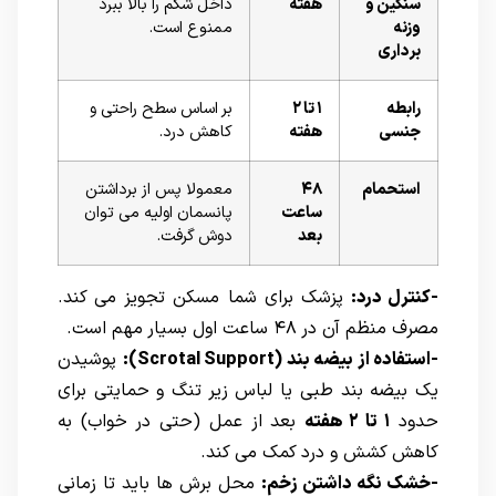
سنگین و
هفته
داخل شکم را بالا ببرد
وزنه
ممنوع است.
برداری
رابطه
۱ تا ۲
بر اساس سطح راحتی و
جنسی
هفته
کاهش درد.
استحمام
۴۸
معمولا پس از برداشتن
ساعت
پانسمان اولیه می توان
بعد
دوش گرفت.
-کنترل درد:
پزشک برای شما مسکن تجویز می کند.
مصرف منظم آن در ۴۸ ساعت اول بسیار مهم است.
-استفاده از بیضه بند (Scrotal Support):
پوشیدن
یک بیضه بند طبی یا لباس زیر تنگ و حمایتی برای
حدود
۱ تا ۲ هفته
بعد از عمل (حتی در خواب) به
کاهش کشش و درد کمک می کند.
-خشک نگه داشتن زخم:
محل برش ها باید تا زمانی