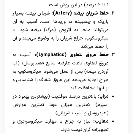
۱ تا ۲ درصد) در این روش است.
حفظ شریان بیضه (
Artery
):
شریان بیضه بسیار
باریک و چسبیده به وریدها است. آسیب به آن
می‌تواند منجر به آتروفی (مرگ) بیضه شود. با
میکروسکوپ، جراح شریان را به وضوح می‌بیند و آن
را حفظ می‌کند.
حفظ عروق لنفاوی (
Lymphatics
):
آسیب به
عروق لنفاوی باعث عارضه شایع «هیدروسل» (آب
آوردن بیضه) پس از عمل می‌شود. میکروسکوپ به
جراح اجازه می‌دهد این عروق شفاف را شناسایی و
از آنها محافظت کند.
مزایا:
بالاترین درصد موفقیت (بیشترین بهبود در
اسپرم)، کمترین میزان عود، کمترین عوارض
(هیدروسل و آسیب شریانی).
معایب:
نیاز به جراح با مهارت میکروسرجری و
تجهیزات گران‌قیمت دارد.