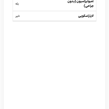
بله
خیر