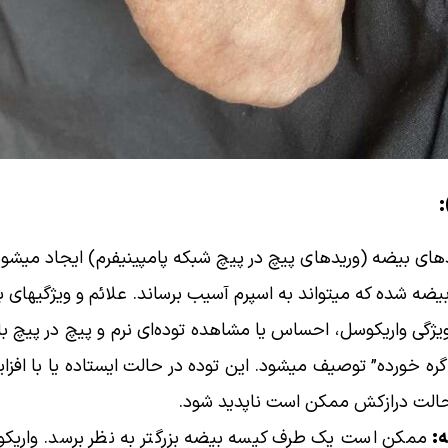
های بیضه (وریدهای پیچ در پیچ شبکه پامپینیفرم) ایجاد میشو
ه شده که میتواند به اسپرم آسیب برساند. علائم و ویژگیهای بیضه
ویژگی واریکوسل، احساس یا مشاهده توده‌ای نرم و پیچ در پیچ ب
هم گره خورده” توصیف میشود. این توده در حالت ایستاده یا با ا
الت درازکش ممکن است ناپدید شود.
:
ممکن است یک طرف کیسه بیضه بزرگتر به نظر برسد. واریکو