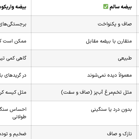
بیضه سالم
بیضه واریکوس
صاف و یکنواخت
برجستگی‌های 
متقارن با بیضه مقابل
ممکن است کو
طبیعی
گاهی کمی تیر
معمولاً دیده نمی‌شوند
در گریدهای با
مثل تخم‌مرغ آب‌پز (صاف و سفت)
مثل کیسه کرم
بدون درد یا سنگینی
احساس سنگینی
طولانی
نازک و صاف
ضخیم و توده‌