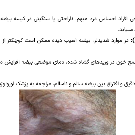
 افراد احساس درد مبهم، ناراحتی یا سنگینی در کیسه بیضه د
مییابد.
:
در موارد شدیدتر، بیضه آسیب دیده ممکن است کوچکتر از بی
ع خون در وریدهای گشاد شده، دمای موضعی بیضه افزایش مییا
 و افتراق بین بیضه سالم و ناسالم، مراجعه به پزشک اورولوژ