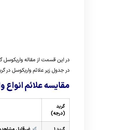
در این قسمت از مقاله واریکوسل گرید 1،2،3 و 4 را بررسی خواهی
در جدول
زیر
علائم واریکوسل
در گر
مقایسه علائم انواع و
گرید
(درجه)
گرید ۱
غیرقابل مشاهده