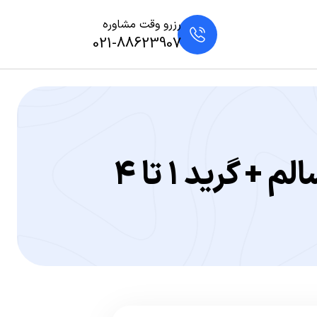
رزرو وقت مشاوره
021-88623907
گرید ۱ تا ۴