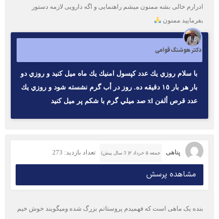
ادرارم خالی بشه ممنون میشم راهنمایی و اگه دارویی لازمه دستور
بفرمایید ممنون
دکتر هوشنگ قوامی
با سلام روزي يك عدد كپسول امنيك يك ماه ميل كنيد و روزي دو
بار هر بار ١٥ دقيقه ده. روز در أب گرم نشسته شود و روزي يك
عدد قرص ألفن xl صد ميلي گرم با شكم پر ميل كنيد
پناهی
تعداد بازدید: 273
جمعه ۵ خرداد ۲( 3 سال پیش)
مشاهده پرسش
بنده یک ماهی است که فهمیدم پروستاتم بزرگ شده ومیگویند خوش خیم