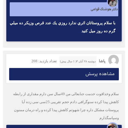
دکتر هوشنگ قوامی
با سلام پروستاتان اثري ندارد روزي يك عدد قرص وزيكر ده ميلي
گرم ده روز ميل كنيد
پاشا
تعداد بازدید: 208
دوشنبه ۲۸ آبان ۳( 1 سال پیش)
مشاهده پرسش
سلام وخداقوت خدمت جنابعالی من 49سال سن دارم مقداری از رابطه
کاهش پیدا کرده سنوگرافی دادم حجم تقریبی 25سی سی زده آیا
پروستات مشکل داره چرا شهوتم کاهش پیدا کرده و راه درمان ممنون
وسپاسگذارم