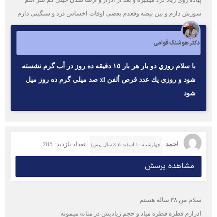
سوزش دارم و بین بیضه وقعدم بعضی اوقات اخساس درد و سنگینی دارم
دکتر هوشنگ قوامی
با سلام روزي دو بار هر بار ١٥ دقيقه ده روز در أب گرم نشسته
شود و روزي يك عدد قرص ألفن xl صد ميلي گرم ده روز ميل
شود
احمد
تعداد بازدید: 285
چهارشنبه ۱۰ اسفند ۱( 3 سال پیش)
مشاهده پرسش
سلام من ۳۸ ساله هستم
ادرارم قطره قطره میاد و حجم زیادیش در مثانه میمونه