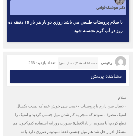
دکتر هوشنگ قوامی
با سلام پروستات طبيعي مي باشد روزي دو بار هر بار ١٥ دقيقه ده
روز در أب گرم نشسته شود
رحیمی
تعداد بازدید: 268
جمعه ۲۵ اسفند ۲( 2 سال پیش)
مشاهده پرسش
سلام
۶۰سال سن دارم با پروستات ۶۰سی سی خوش خیم که بمدت یکسال
امنیک مصرف نمودم که منجر به کم شدن میل جنسی گردید و امنیک را
قطع کردم،آیا میتونم از تادالافیل۵ بصورت روزانه استفاده کنم؟چون هم
مشکل ادرار حل شد هم میل جنسی فقط نمیدونم ضرری دارد یا نه