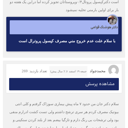
است دکترکپسول پروتال۰/۴وپروستاتان تجویز کرده اما دراین یک هفته دو
بار برای اولین بارمنی تخلیه نمیشود
دکتر هوشنگ قوامی
با سلام علت عدم خروج مني مصرف كپسول پروترال است
محمدجواد
تعداد بازدید: 269
جمعه ۱۹ اسفند ۱( 3 سال پیش)
مشاهده پرسش
سلام دکتر جان من حدود ۷ ماه پیش بیماری سوزاک گرفتم و کلی انتی
بیوتیک مصرف کردم هر سری ترشح داشتم ولی تست کشت ادرارم منفی
بود ولی ترشحات بی رنگ دارم و تازگیا بیضم بعد از بلند کردن سنکینی و
پیاده روی زیاد درد میگیره و بعد از ادرار و ارضا شدن خیلی کم سر التم