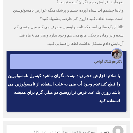
بفرمایید افزایش حجم نگران کننده نیست؟
و ثانیا چشمم آب سیاه آورده چشم و پزشک میگه عوارض تامسولوسین
است میشه لطف کنید داروی کم عارضه پبشنهاد کنید؟
ثالثا از یک سالی است که تامسولوسین مصرف می کنم میل جنسی کم
شده و در زمان نزدیکی مایع منی هم وجود ندارد و psa هم ۸ ماه قبل
آزمایش دادم مشکل نداشت لطفا راهنمایی کنید.
دکتر هوشنگ قوامی
با سلام افزايش حجم زياد نيست نگران نباشيد كپسول تامسولوزين
را قطع كنيدعدم وجود أب مني به علت استفاده از تامسولوزين مي
باشد روزي يك عدد قرص ترازوسين دو ميلي گرم براي هميشه
استفاده كنيد
حسین
تعداد بازدید: 379
شنبه ۲۳ دی ۲( 2 سال پیش)