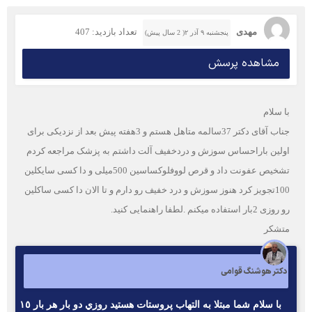
مهدی
تعداد بازدید: 407
پنجشنبه ۹ آذر ۲( 2 سال پیش)
مشاهده پرسش
با سلام
جناب آقای دکتر 37سالمه متاهل هستم و 3هفته پیش بعد از نزدیکی برای
اولین باراحساس سوزش و دردخفیف آلت داشتم به پزشک مراجعه کردم
تشخیص عفونت داد و قرص لووفلوکساسین 500میلی و دا کسی سایکلین
100تجویز کرد هنوز سوزش و درد خفیف رو دارم و تا الان دا کسی ساکلین
رو روزی 2بار استفاده میکنم .لطفا راهنمایی کنید.
متشکر
دکتر هوشنگ قوامی
با سلام شما مبتلا به التهاب پروستات هستيد روزي دو بار هر بار ١٥