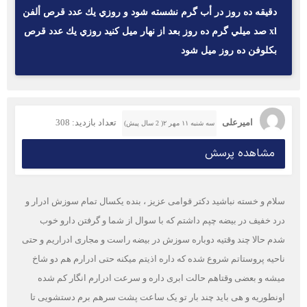
دقيقه ده روز در أب گرم نشسته شود و روزي يك عدد قرص ألفن
xl صد ميلي گرم ده روز بعد از نهار ميل كنيد روزي يك عدد قرص
بكلوفن ده روز ميل شود
امیرعلی
تعداد بازدید: 308
سه شنبه ۱۱ مهر ۲( 2 سال پیش)
مشاهده پرسش
سلام و خسته نباشید دکتر قوامی عزیز ، بنده یکسال تمام سوزش ادرار و
درد خفیف در بیضه چپم داشتم که با سوال از شما و گرفتن دارو خوب
شدم حالا چند وقتیه دوباره سوزش در بیضه راست و مجاری ادراریم و حتی
ناحیه پروستاتم شروع شده که داره اذیتم میکنه حتی ادرارم هم دو شاخ
میشه و بعضی وقتاهم حالت ابری داره و سرعت ادرارم انگار کم شده
اونطوریه و هی باید چند بار تو یک ساعت پشت سرهم برم دستشویی تا