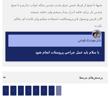
شبها تا صبح از فرط خیس عرق شدن چندین ساله خواب ندارم و تا صبح
چندین بار برای تخلیه ادرار بیدار میشم ولی تخلیه نمیشه
الان قرص ویسول ۵ و پروستافیت استفاده میکنم ولی فایده ای بحالم
نکرده
دکتر هوشنگ قوامی
با سلام بايد عمل جراحي پروستات انجام شود
8
7
6
5
4
3
2
1