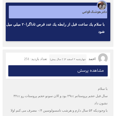
دکتر هوشنگ قوامی
با سلام يك ساعت قبل از رابطه يك عدد قرص تاداگرا٢٠ ميلي ميل
شود
احمد
تعداد بازدید: 251
چهارشنبه ۲ اسفند ۲( 2 سال پیش)
مشاهده پرسش
با سلام
سال قبل حجم پروستاتم ۲۹cc بود و الان سونو حجم پروستات رو ۳۲cc
نشون داد
با وجودیکه ۵۴ سال دارم و هرشب تامسولوسین ۰/۴ مصرف می کنم اولا