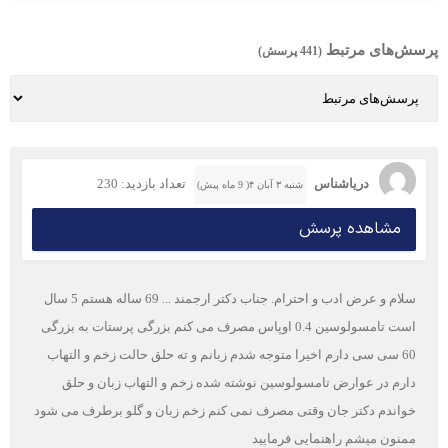
پرسش‌های مرتبط
(441 پرسش)
دریاشناس
تعداد بازدید: 230
شنبه ۳ آبان ۴( 9 ماه پیش)
مشاهده پرسش
سلام و عرض ادب و احترام. جناب دکتر ارجمند ... 69 ساله هستم 5 سال
است تامسولوسین 0.4 اوپاس مصرف می کنم بزرگی پرستات به بزرگی
60 سی سی دارم اخیرا متوجه شدم زبانم و ته حلق حالت زخم و التهاب
دارم در عوارض تامسولوسین نوشته شده زخم و التهاب زبان و حلق
خواندم دکتر جان وقتی مصرف نمی کنم زخم زبان و گلو برطرف می شود
ممنون میشم راهنمایی فرمایید