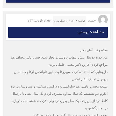
حسن
تعداد بازدید: 237
دوشنبه ۱۹ آذر ۳( 1 سال پیش)
مشاهده پرسش
سلام وقت آقای دکتر
من حدود دوسال پیش التهاب پروستات دچار شدم چند تا دکتر مختلف هم
مراجع کردم آخرین دکتر مجتبی عاملی بودن
داروهایی که استفاده کردم سیپروفلوکسایین تاوانکس لوفلو کساسین
پروترال امنیک الفن ایکس
نسخه مجتبی عاملی هم سلوکسیب و داکسی سیکلین و میترونیتازول بود
آبگرم هم نشستم یک سال مداوم مصرف کردم یک سال یعنی تا پارسال
کاملا درد از بین رفت یک سال بدون درد ولی الان چند هفته است دوباره
درد ها برگشتن و
معدم داغون شده نمیتونم مثل گذشته دارو مصرف کنم