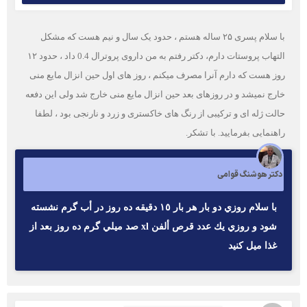
با سلام پسری ۲۵ ساله هستم ، حدود یک سال و نیم هست که مشکل
التهاب پروستات دارم، دکتر رفتم به من داروی پروترال 0.4 داد ، حدود ۱۲
روز هست که دارم آنرا مصرف میکنم ، روز های اول حین انزال مایع منی
خارج نمیشد و در روزهای بعد حین انزال مایع منی خارج شد ولی این دفعه
حالت ژله ای و ترکیبی از رنگ های خاکستری و زرد و نارنجی بود ، لطفا
راهنمایی بفرمایید. با تشکر.
دکتر هوشنگ قوامی
با سلام روزي دو بار هر بار ١٥ دقيقه ده روز در أب گرم نشسته
شود و روزي يك عدد قرص ألفن xl صد ميلي گرم ده روز بعد از
غذا ميل كنيد