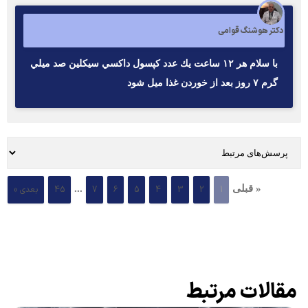
دکتر هوشنگ قوامی
با سلام هر ١٢ ساعت يك عدد كپسول داكسي سيكلين صد ميلي
گرم ٧ روز بعد از خوردن غذا ميل شود
« قبلی
...
1
2
3
4
5
6
7
45
بعدی »
مقالات مرتبط