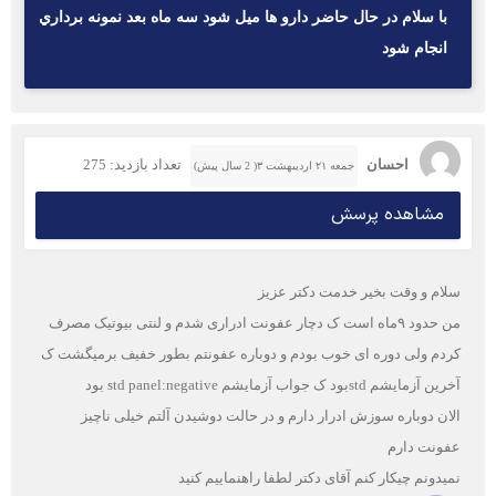
با سلام در حال حاضر دارو ها ميل شود سه ماه بعد نمونه برداري
انجام شود
احسان
تعداد بازدید: 275
جمعه ۲۱ اردیبهشت ۳( 2 سال پیش)
مشاهده پرسش
سلام و وقت بخیر خدمت دکتر عزیز
من حدود ۹ماه است ک دچار عفونت ادراری شدم و لنتی بیوتیک مصرف
کردم ولی دوره ای خوب بودم و دوباره عفونتم بطور خفیف برمیگشت ک
آخرین آزمایشم stdبود ک جواب آزمایشم std panel:negative بود
الان دوباره سوزش ادرار دارم و در حالت دوشیدن آلتم خیلی ناچیز
عفونت دارم
نمیدونم چیکار کنم آقای دکتر لطفا راهنماییم کنید