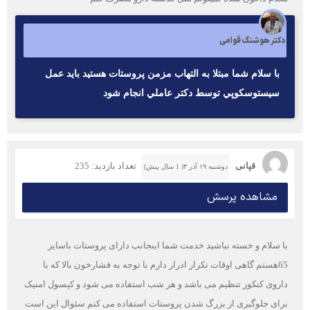
دکتر هوشنگ قوامی
با سلام شما مبتلا به التهاب مزمن پروستات هستيد بايد عمل
سيستوسكوپي توسط دكتر عاملي انجام شود
قپانی
تعداد بازدید: 235
دوشنبه ۱۹ آذر ۳( 1 سال پیش)
مشاهده پرسش
با سلام و خسته نباشید خدمت شما اینجانب دارای پروستات باسایز
65هستم گاهی اوقات تکرار ادرار دارم با توجه به فشارخون بالا که با
داروی کنکور تنظیم می باشد و هر شب استفاده می شود و کپسول امنیک
برای جلوگیری از بزرگ شدن پروستات استفاده می کنم سئوال این است