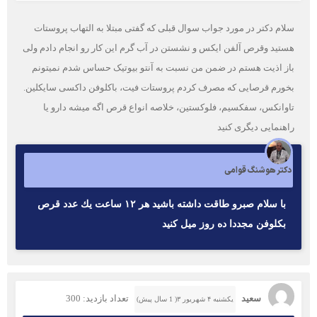
سلام دکتر در مورد جواب سوال قبلی که گفتی مبتلا به التهاب پروستات
هستید وقرص آلفن ایکس و نشستن در آب گرم این کار رو انجام دادم ولی
باز اذیت هستم در ضمن من نسبت به آنتو بیوتیک حساس شدم نمیتونم
بخورم قرصایی که مصرف کردم پروستات فیت، باکلوفن داکسی سایکلین.
تاوانکس، سفکسیم، فلوکستین، خلاصه انواع قرص اگه میشه دارو یا
راهنمایی دیگری کنید
دکتر هوشنگ قوامی
با سلام صبرو طاقت داشته باشيد هر ١٢ ساعت يك عدد قرص
بكلوفن مجددا ده روز ميل كنيد
سعید
تعداد بازدید: 300
یکشنبه ۴ شهریور ۳( 1 سال پیش)