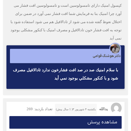
کپسول امنیک دارای تامسولوسین است و تامسولوسین افت فشار می
آورد چرا امنیک بنا به فرمایش شما افت فشار نمی آورد در ضمن برای
اختلال نعوظ گفته شده می شود از تادالافیل هم می شود استفاده شود با
توجه به افت فشار خون تادالافیل و مصرف امنیک با کنکور مشکلی بوجود
نمی آید
دکتر هوشنگ قوامی
با سلام امنيك صد در صد افت فشارخون ندارد تادالافيل مصرف
شود و با كنكور مشكلي بوجود نمي أيد
یدالله
تعداد بازدید: 269
یکشنبه ۴ شهریور ۳( 1 سال پیش)
مشاهده پرسش