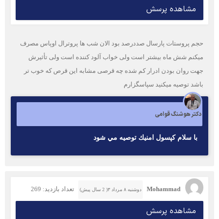
مشاهده پرسش
حجم پروستات پارسال صددرصد بود الان شب ها پروترال اوپاس مصرف
میکنم شش ماه بیشتر است ولی خواب آلود کننده است ولی تأثیرش
جهت روان بودن ادرار کم شده چه قرصی مشابه این قرص که خوب تر
باشد توصیه میکنید سپاسگزارم
دکتر هوشنگ قوامی
با سلام كپسول امنيك توصيه مي شود
Mohammad
تعداد بازدید: 269
دوشنبه ۸ مرداد ۳( 2 سال پیش)
مشاهده پرسش