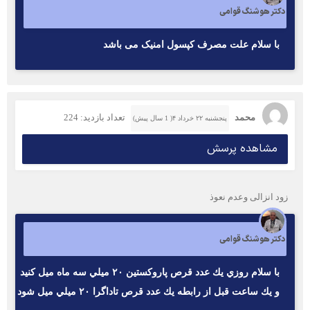
دکتر هوشنگ قوامی
با سلام علت مصرف کپسول امنیک می باشد
محمد
تعداد بازدید: 224
پنجشنبه ۲۲ خرداد ۴( 1 سال پیش)
مشاهده پرسش
زود انزالی وعدم نعوذ
دکتر هوشنگ قوامی
با سلام روزي يك عدد قرص پاروكستين ٢٠ ميلي سه ماه ميل كنيد
و يك ساعت قبل از رابطه يك عدد قرص تاداگرا ٢٠ ميلي ميل شود