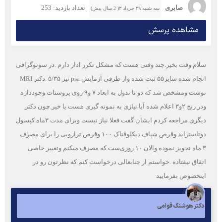
صابری
تعداد بازدید: 253
سه شنبه ۲۹ خرداد ۳( 2 سال پیش)
مشاهده پرسش
سلام وقت بخیر.چند وقتی هست که مشکل تکرر ادار دارم .در سونوگرافی
انجام شده سایز۵۵ ثبت شده واز طرفی آزمایش psa نیز ۵/۳۵ .دکتر MRI
نوشت ومشخص شد که دو تا ندول به ابعاد ۷ و۹ روی پروستات وجودداره
ودر رنج ۲و۳ اعلام شده آیا نیازی به نمونه گیری هست یا خیر.چون دکتر
دیگری مراجعه کردم ایشان گفت فعلا نیاز نیست وبرای مدت ۳ماه کپسول
دوتاستراید وقرص شیاف دیکلوفناک ۱۰۰ وقرص ترازویی را برای مصرف
۳ ماه تجویز نموده والان ۱۰ روزی‌ست که مصرف میکنم وتغییر خاصی
اتفاق نیفتاده .خواستم از جنابعالی درخواست کنم که نظرتون رو در
اینخصوص بفرمایید
دکتر هوشنگ قوامی