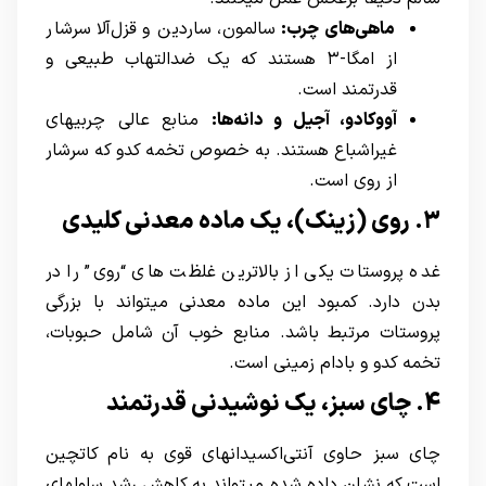
ماهی‌های چرب:
سالمون، ساردین و قزل‌آلا سرشار
از امگا-۳ هستند که یک ضدالتهاب طبیعی و
قدرتمند است.
آووکادو، آجیل و دانه‌ها:
منابع عالی چربیهای
غیراشباع هستند. به خصوص تخمه کدو که سرشار
از روی است.
۳. روی (زینک)، یک ماده معدنی کلیدی
غده پروستات یکی از بالاترین غلظت های “روی” را در
بدن دارد. کمبود این ماده معدنی میتواند با بزرگی
پروستات مرتبط باشد. منابع خوب آن شامل حبوبات،
تخمه کدو و بادام زمینی است.
۴. چای سبز، یک نوشیدنی قدرتمند
چای سبز حاوی آنتی‌اکسیدانهای قوی به نام کاتچین
است که نشان داده شده میتواند به کاهش رشد سلولهای