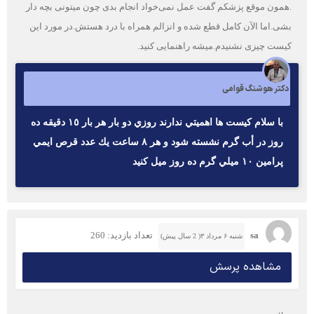
.همون موقع پزشکم گفت عمل نمی‌خواد انجام بدی چون میتونی بچه دار
بشی.اما الآن کامل قطع شده و انزالم همراه با درد هستش.در مورد این
کیست چیزی نشنیدم.میشه راهنمایی کنید.
دکتر هوشنگ قوامی
با سلام كيست ها اهميتي ندارند روزي دو بار هر بار ١٥ دقيقه ده
روز در أب گرم نشسته شود و هر ٨ ساعت يك عدد قرص ايمي
پرامين ١٠ ميلي گرم ده روز ميل كنيد
sa
تعداد بازدید: 260
شنبه ۶ مرداد ۳( 2 سال پیش)
مشاهده پرسش