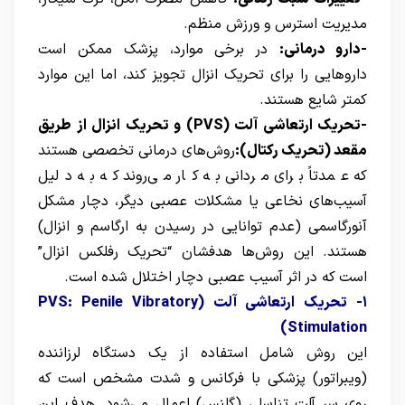
مدیریت استرس و ورزش منظم.
-دارو درمانی:
در برخی موارد، پزشک ممکن است
داروهایی را برای تحریک انزال تجویز کند، اما این موارد
کمتر شایع هستند.
-تحریک ارتعاشی آلت (PVS) و تحریک انزال از طریق
مقعد (تحریک رکتال):
روش‌های درمانی تخصصی هستند
که عمدتاً برای مردانی به کار می‌روند که به دلیل
آسیب‌های نخاعی یا مشکلات عصبی دیگر، دچار مشکل
آنورگاسمی (عدم توانایی در رسیدن به ارگاسم و انزال)
هستند. این روش‌ها هدفشان “تحریک رفلکس انزال”
است که در اثر آسیب عصبی دچار اختلال شده است.
۱- تحریک ارتعاشی آلت (PVS: Penile Vibratory
Stimulation)
این روش شامل استفاده از یک دستگاه لرزاننده
(ویبراتور) پزشکی با فرکانس و شدت مشخص است که
روی سر آلت تناسلی (گلنس) اعمال می‌شود. هدف این