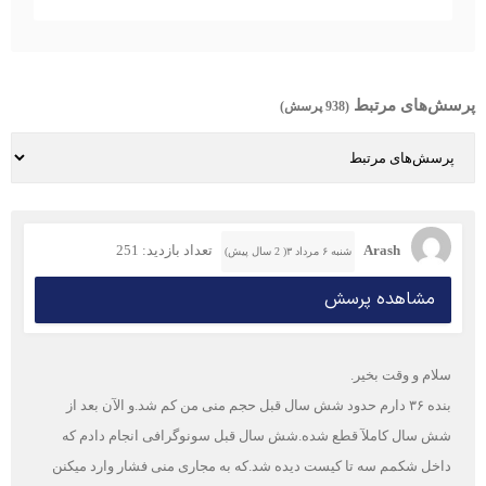
پرسش‌های مرتبط
(938 پرسش)
Arash
تعداد بازدید: 251
شنبه ۶ مرداد ۳( 2 سال پیش)
مشاهده پرسش
سلام و وقت بخیر.
بنده ۳۶ دارم حدود شش سال قبل حجم منی من کم شد.و الآن بعد از
شش سال کاملآ قطع شده.شش سال قبل سونوگرافی انجام دادم که
داخل شکمم سه تا کیست دیده شد.که به مجاری منی فشار وارد میکنن