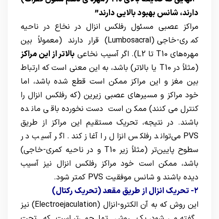
دارند، شانس بهبود بالایی دارند”
مراکز عصبی مسئول رفلکس انزال در نخاع در ناحیه
کمری-خاجی (Lumbosacral) قرار دارند (معمولاً بین
مهره‌های T10 تا L2). اگر آسیب نخاعی
بالاتر از این مراکز
(مثلاً در T10 یا بالاتر) باشد، به این معنی است که ارتباط
بین مغز و این مراکز ممکن است قطع شده باشد، اما
خود مراکز و مسیرهای عصبی زیرین (که رفلکس انزال را
کنترل می‌کنند) ممکن است دست‌نخورده باقی مانده
باشند. در نتیجه، تحریک مستقیم این مراکز از طریق
PVS می‌تواند رفلکس انزال را آغاز کند. اگر آسیب در
سطوح پایین‌تر (مثلاً زیر T10 و در ناحیه کمری-خاجی)
باشد، ممکن است خود مراکز رفلکس انزال نیز آسیب
دیده باشند و شانس موفقیت PVS کمتر شود.
۲- تحریک انزال از طریق مقعد (تحریک رکتال)
این روش که به آن الکترو-انزال (Electroejaculation) نیز
گفته می‌شود، یک روش تهاجمی‌تر است که تحت