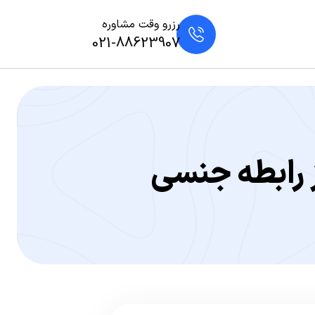
رزرو وقت مشاوره
021-88623907
 رابطه جنسی