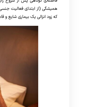
فاصله‌ی کوتاهی پس از شروع رابطه
همیشگی (از ابتدای فعالیت جنسی) 
که زود انزالی یک بیماری شایع و ق