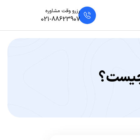
رزرو وقت مشاوره
021-88623907
 چیست؟