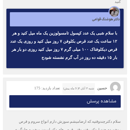
کنید
دکتر هوشنگ قوامی
با سلام شبی یک عدد کپسول تامسولوزین یک ماه میل کنید و هر
۱۲ ساعت یک عدد قرص بکلوفن ۷ روز میل کنید و روزی یک عدد
قرص دیکلوفناک ۱۰۰ میلی گرم ۷ روز میل کنید روزی دو بار هر
بار ۱۵ دقیقه ده روز در آب گرم نشسته شودج
حسین
تعداد بازدید: 175
شنبه ۳ آبان ۴( 9 ماه پیش)
مشاهده پرسش
سلام دکترچندوقتیه.که ارضامیشم.سوزش دارم انواع سروم و قرص
روخوردم چندباردکتررفتم وقتی قرص های دکترامیدن میخورم جلوگیری