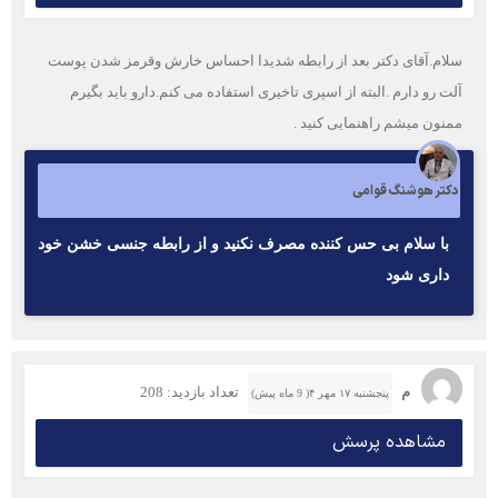
سلام.آقای دکتر بعد از رابطه شدیدا احساس خارش وقرمز شدن پوست
آلت رو دارم .البته از اسپری تاخیری استفاده می کنم.دارو باید بگیرم
ممنون میشم راهنمایی کنید .
دکتر هوشنگ قوامی
با سلام بی حس کننده مصرف نکنید و از رابطه جنسی خشن خود
داری شود
م
تعداد بازدید: 208
پنجشنبه ۱۷ مهر ۴( 9 ماه پیش)
مشاهده پرسش