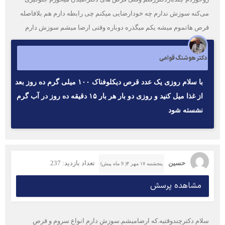
می‌کنه سوزش ندارم چه خودارضایی میکنم چی رابطه دارم هم بلافاصله
قرص هاتموم میشه یکم میگذره دوباره وقتی ارضا میشم سوزش دارم
دکتر هوشنگ قوامی
با سلام روزی یک عدد قرص دیکلوفناک ۱۰۰ میلی گرم ده روز بعد
از غذا میل کنید و روزی دو بار هر بار ۱۵ دقیقه ده روز در آب گرم
نشسته شود
حسین
تعداد بازدید: 237
پنجشنبه ۱۷ مهر ۴( 9 ماه پیش)
مشاهده پرسش
سلام دکترچندوقتیه.که ارضامیشم.سوزش دارم انواع سروم و قرص