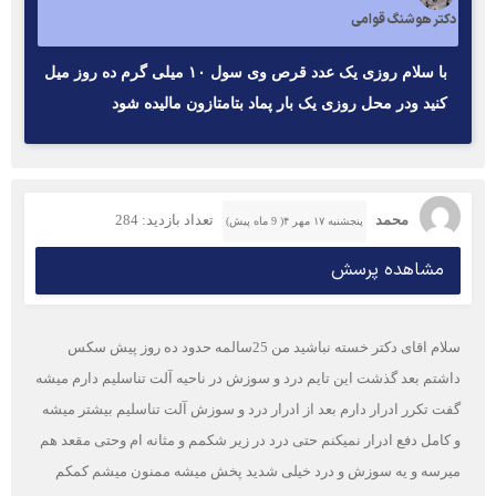
دکتر هوشنگ قوامی
با سلام روزی یک عدد قرص وی سول ۱۰ میلی گرم ده روز میل
کنید ودر محل روزی یک بار پماد بتامتازون مالیده شود
محمد
تعداد بازدید: 284
پنجشنبه ۱۷ مهر ۴( 9 ماه پیش)
مشاهده پرسش
سلام اقای دکتر خسته نباشید من 25سالمه حدود ده روز پیش سکس
داشتم بعد گذشت این تایم درد و سوزش در ناحیه آلت تناسلیم دارم میشه
گفت تکرر ادرار دارم بعد از ادرار درد و سوزش آلت تناسلیم بیشتر میشه
و کامل دفع ادرار نمیکنم حتی درد در زیر شکمم و مثانه ام وحتی مقعد هم
میرسه و یه سوزش و درد خیلی شدید پخش میشه ممنون میشم کمکم