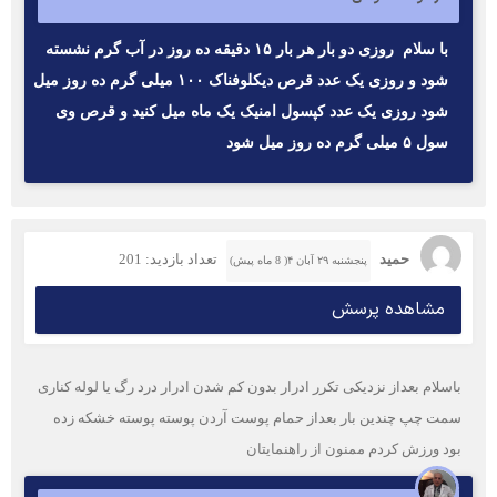
با سلام روزی دو بار هر بار ۱۵ دقیقه ده روز در آب گرم نشسته
شود و روزی یک عدد قرص دیکلوفناک ۱۰۰ میلی گرم ده روز میل
شود روزی یک عدد کپسول امنیک یک ماه میل کنید و قرص وی
سول ۵ میلی گرم ده روز میل شود
حمید
تعداد بازدید: 201
پنجشنبه ۲۹ آبان ۴( 8 ماه پیش)
مشاهده پرسش
باسلام بعداز نزدیکی تکرر ادرار بدون کم شدن ادرار درد رگ یا لوله کناری
سمت چپ چندین بار بعداز حمام پوست آردن پوسته پوسته خشکه زده
بود ورزش کردم ممنون از راهنمایتان