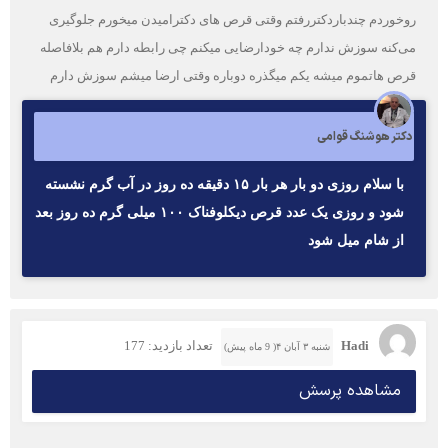
روخوردم چندباردکتررفتم وقتی قرص های دکترامیدن میخورم جلوگیری
می‌کنه سوزش ندارم چه خودارضایی میکنم چی رابطه دارم هم بلافاصله
قرص هاتموم میشه یکم میگذره دوباره وقتی ارضا میشم سوزش دارم
دکتر هوشنگ قوامی
با سلام روزی دو بار هر بار ۱۵ دقیقه ده روز در آب گرم نشسته
شود و روزی یک عدد قرص دیکلوفناک ۱۰۰ میلی گرم ده روز بعد
از شام میل شود
Hadi
تعداد بازدید: 177
شنبه ۳ آبان ۴( 9 ماه پیش)
مشاهده پرسش