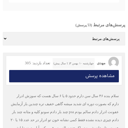
پرسش‌های مرتبط
(53 پرسش)
مهدی
تعداد بازدید: 305
چهارشنبه ۱۰ بهمن ۳( 1 سال پیش)
مشاهده پرسش
سلام بنده ۴۶ سال سن دارم حدود ۵ یا ۶ سال هست که سوزش ادرار
دارم که بصورت دوره ای شدید میشه گاهی خفیف تره چندین بار آزمایش
عفونت ادرار دادم سالم بودم psa چند بار دادم سونو کلیه و مثانه چند بار
دادم چیزی دیده نشده فقط کمی نشانه خون تو ادرار در حد عدد ۱۵ یا ۲۰
هست متاسفانه شیره تریاک چند ساله مصرف میکنم آیا میتونه دلیلش