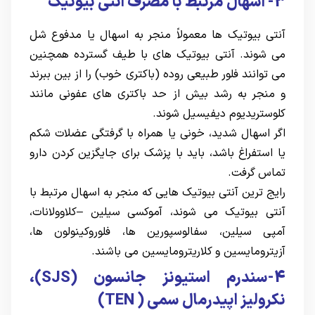
3- اسهال مرتبط با مصرف آنتی بیوتیک
آنتی بیوتیک ها معمولاً منجر به اسهال یا مدفوع شل
می شوند. آنتی بیوتیک های با طیف گسترده همچنین
می توانند فلور طبیعی روده (باکتری خوب) را از بین ببرند
و منجر به رشد بیش از حد باکتری های عفونی مانند
کلوستریدیوم دیفیسیل شوند.
اگر اسهال شدید، خونی یا همراه با گرفتگی عضلات شکم
یا استفراغ باشد، باید با پزشک برای جایگزین کردن دارو
تماس گرفت.
رایج ترین آنتی بیوتیک هایی که منجر به اسهال مرتبط با
آنتی بیوتیک می شوند، آموکسی سیلین –کلاوولانات،
آمپی سیلین، سفالوسپورین ها، فلوروکینولون ها،
آزیترومایسین و کلاریترومایسین می باشند.
4-سندرم استیونز جانسون (SJS)،
نکرولیز اپیدرمال سمی ( TEN)