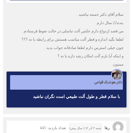
سلام آقای دکتر خسته نباشید .
بنده22 سال دارم .
من قصد ازدواج دارم عکس آلت تناسلی در حالت نعوظ فرستادم .
لطفا بگید اندازه و قطر آلت مناسب هستش برای رابطه یا نه ؟؟؟
چون خیلی استرس دارم لطفا صادقانه جواب بدید .
و اینکه آیا بازم آلت امکان رشد داره یا نه ؟
ممنون
دکتر هوشنگ قوامی
با سلام قطر و طول ألت طبيعي است نگران نباشيد
رها
تعداد بازدید: 445
شنبه ۴ آذر ۲( 2 سال پیش)