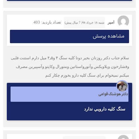
امیر
تعداد بازدید: 403
شنبه ۱۸ خرداد ۹۸( 7 سال پیش)
مشاهده پرسش
سلام جناب دکتر روزتان بخیر دوتا کلیه سنگ ۴ و۴٫۵ میل دارم استنت قلبی
وفشارخون وپلاویکس وآتورواستاتین ومتورال وکاپتو وآسپیرین مصرف
میکنم نمیخوام برای سنگ کلیه دارو بخورم چکار کنم
دکتر هوشنگ قوامی
سنگ كليه دارويي ندارد