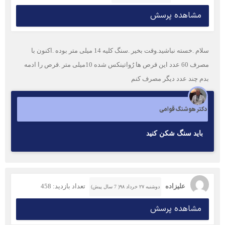
مشاهده پرسش
سلام .خسته نباشید.وقت بخیر .سنگ کلیه 14 میلی متر بوده .اکنون با
مصرف 60 عدد این قرص ها رُواتینکس شده 10میلی متر .قرص را ادمه
بدم چند عدد دیگر مصرف کنم
دکتر هوشنگ قوامی
بايد سنگ شكن كنيد
علیزاده
تعداد بازدید: 458
دوشنبه ۲۷ خرداد ۹۸( 7 سال پیش)
مشاهده پرسش