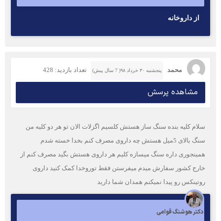
از داروخانه
محمد
تعداد بازدید: 428
پنجشنبه ۳۰ خرداد ۹۸( 7 سال پیش)
مشاهده پرسش
سلام کلیه بنده سنگ ساز هستش کلسیم اگزلات الان تو هر دو کلیه من
سنگ بالای 5میل هستش چه داروی مصرف کنم بخدا خسته شدم
همینجوری داره سنگ میسازه کلیم هر داروی هستش بگید مصرف کنم از
خارج کشور سفارش میدم میفرستن فقط توروخدا کمک کنید داروی
روتینکس رو پیدا نمیکنم همدان شما دارید
دکتر هوشنگ قوامی