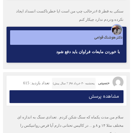
سنکی به قطر ۶.۵درحالب چپ من است ایا خطرناکست انسداد ایجاد
نکرده ودردم ندارد چیکار کنم
دکتر هوشنگ قوامی
با خوردن مايعات فراوان بايد دفع شود
حسینی
تعداد بازدید: 615
پنجشنبه ۳۰ خرداد ۹۸( 7 سال پیش)
مشاهده پرسش
سلام من مدت یکماه که سنگ شکن کردم . تعدادی سنگ به اندازه ای
مختلف مثلا ۱۴ و ۸ و ... در کالیس تحتانی دارم آیا قرص رواتنیکس را