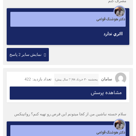
مصرف کنم
دکتر هوشنگ قوامی
ااثري ندارد
نمایش سایر 2 پاسخ
سامان
تعداد بازدید: 422
پنجشنبه ۳۰ خرداد ۹۸( 7 سال پیش)
مشاهده پرسش
سلام خسته نباشین من از کجا میتونم این قرص رو تهیه کنم؟ رواتینکس
دکتر هوشنگ قوامی