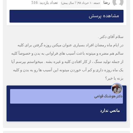
رضا
تعداد بازدید: 516
جمعه ۱۰ خرداد ۹۸( 7 سال پیش)
مشاهده پرسش
سلام آقای دکتر .
در ایام ماه رمضان افراد بسیاری عنوان میکنن روزه گرفتن برای کلیه
سالم هم مضره و میتونه باعث آسیب های فراوانی به بدن و خصوصآ کلیه
از جمله تولید سنگ ، از کار افتادن کلیه و غیره بشه . میخواستم بپرسم آیا
یک ماه روزه داری و کم آب خوردن میتونه این آسیب ها رو به بدن و کلیه
بزنه یا خیر؟
دکتر هوشنگ قوامی
مانعي ندارد