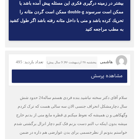
بيشتر در زمينه درگيرى فكرى اين مسئله پيش آمده باشد يا
ممكن است سرسوند double-g ممكن است گردن مثانه را
تحريك كرده باشد و منى با داخل مثانه رفته باشد اگر طول كشيد
به مطب مراجعه كنيد
هاشمی
تعداد بازدید: 495
پنجشنبه ۲۸ اردیبهشت ۹۶( 9 سال پیش)
مشاهده پرسش
سلام آقای دکتر سخته نباشید.بنده فردی هستم ساله24 حدود شش
سال دچارمشکل انحراف جنسی الان سه سالی هست که ترک کردم
وگهکاهی و ن همیشه که نعوظ میکنم ی قطره مایع منی از بدنم خارج
میشه بدون اینکه ب التم دست بزنم فک کنم دچار انزال برگشتی شدم
خواستم بدونم از نظرجسمی برای بدن عوارضی هم داره در ضمن