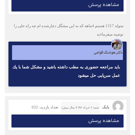
مشاهده پرسش
متولد 1317 هستم 4ماهه که به این مشگل دچارشده ام چه راه حلی را
توصیه میفرماءید
دکتر هوشنگ قوامی
بايد مراجعه حضورى به مطب داشته باشيد و مشكل شما با يك
عمل سرپايى حل ميشود
بابک
تعداد بازدید: 632
شنبه ۶ خرداد ۹۶( 9 سال پیش)
مشاهده پرسش