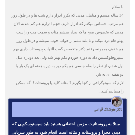
با سلام
34 ساله هستم و متاهل، مدتی که تکرر ادرار دارم شب ها و در طول روز
هم مرتب احساس میکنم که ادرار دارم، حجم ادرارم هم کم شده، الان
مدتی که بخصوص صبح ها که بیدار میشم مثانه و سمت چپ و راست
پهلو هام درد میکنه و تا بلند نشم از خواب خوب نمیشه و در طول روز
هم خفیف میمونه، رفتم دکتر متخصص گفت التهاب پروستات داری بهم
سیپروفلوکستین داد یه دوره خوردم یکم بهتر شد ولی بعد دوباره مثل
اول شدم، از نظر رابطه جنسی هم یکم دیر به دیره هفته ای یک بار یا
دو هفته ای یه بار.
لازم که سونوگرافی از کجا بگیرم ؟ مثانه کلیه یا پروستات؟ اگه ممکن
راهنماییم کنید...
دکتر هوشنگ قوامی
مبتلا به پروستاتيت مزمن احتقانى هستيد بايد سيستوسكوپى كه
ديدن مجرا و پروستات و مثانه است انجام شود به طور سرپايى