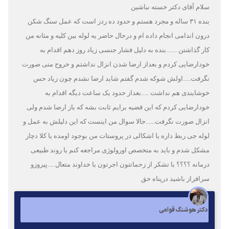
سلام آقای دکتر خسته نباشین
بنده ۳۱ ساله و مجرد هستم و حدود ده ردز است که عمل سنگ شکن
درون اندامی انجام داده ام و درحال حاضر یه لوله بین کلیه و مثانه من
کار گذاشتن .......بنده به دلیل فشار جنسی زیاد روز دهم اقدام به
خودارضایی کردم و بعداز ارضا شدن انزال نداشتم و خروج منی صورت
نگرفت.....اولش شوکه شدم گفتم شاید ارضا نشدم چون زیاد حس
خوشایندی هم نداشت .....بعداز حدود یک ساعت دیگه اقدام به
خودارضایی کردم که این قضیه برایم ثابت بشه که باز ارضا شدم ولی
انزال صورت نگرفت......حالا سوال من اینست که این دلیلش به عمل و
لوله جی ربط داره یا اشکالی در پروستات من بوجود اومده یا کلا دچار
مشکل شدم و باید به متخصص اورولوژی مراجعه کنم یا روند طبیعی
درمانه ؟؟؟؟ با تشکر از زحماتتون اجرتون با خداوند متعال.....پیروزو
سرافراز باشید درپناه حق
دکتر هوشنگ قوامی