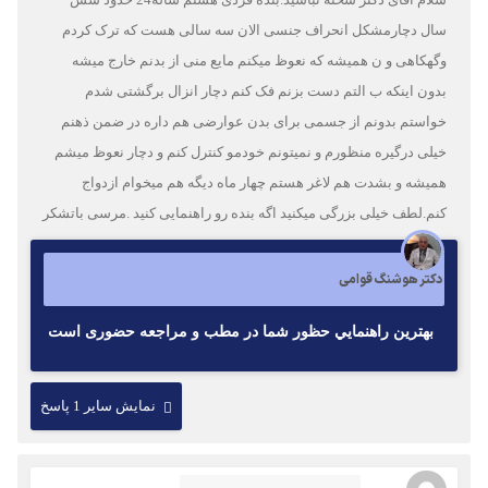
سال دچارمشکل انحراف جنسی الان سه سالی هست که ترک کردم
وگهکاهی و ن همیشه که نعوظ میکنم مایع منی از بدنم خارج میشه
بدون اینکه ب التم دست بزنم فک کنم دچار انزال برگشتی شدم
خواستم بدونم از جسمی برای بدن عوارضی هم داره در ضمن ذهنم
خیلی درگیره منظورم و نمیتونم خودمو کنترل کنم و دچار نعوظ میشم
همیشه و بشدت هم لاغر هستم چهار ماه دیگه هم میخوام ازدواج
کنم.لطف خیلی بزرگی میکنید اگه بنده رو راهنمایی کنید .مرسی باتشکر
دکتر هوشنگ قوامی
بهترين راهنمايي حظور شما در مطب و مراجعه حضورى است
نمایش سایر 1 پاسخ