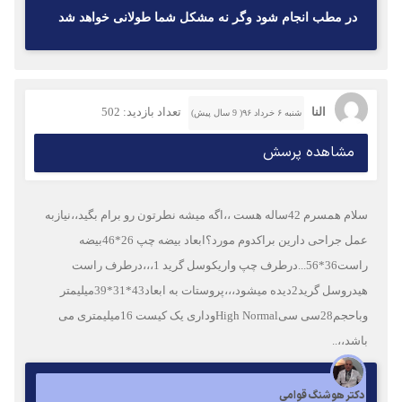
در مطب انجام شود وگر نه مشكل شما طولانى خواهد شد
النا
تعداد بازدید: 502
شنبه ۶ خرداد ۹۶( 9 سال پیش)
مشاهده پرسش
سلام همسرم 42ساله هست ،،اگه میشه نطرتون رو برام بگید،،نیازبه
عمل جراحی دارین براکدوم مورد؟ابعاد بیضه چپ 26*46بیضه
راست36*56...درطرف چپ واریکوسل گرید 1،،،درطرف راست
هیدروسل گرید2دیده میشود،،،پروستات به ابعاد43*31*39میلیمتر
وباحجم28سی سیHigh Normalوداری یک کیست 16میلیمتری می
باشد،،..
دکتر هوشنگ قوامی