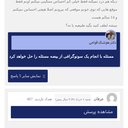
دیگه هم درد نمیکنه فقط‌ خیلی کم احساس سنگینی میکنم اونم فقط‌
موقع هایی که توی خونم موقعی که بیرونم اصلا هیچی احساس نمیکنم
و 14 سالم هست
میشه لطف کنید بگید طبیعیه یا نه؟
دکتر هوشنگ قوامی
مسئله با انجام یک سونوگرافی از بیضه مسئله را حل خواهد کرد
نمایش سایر 5 پاسخ
عرفان
تعداد بازدید: 467
شنبه ۶ خرداد ۹۶( 9 سال پیش)
مشاهده پرسش