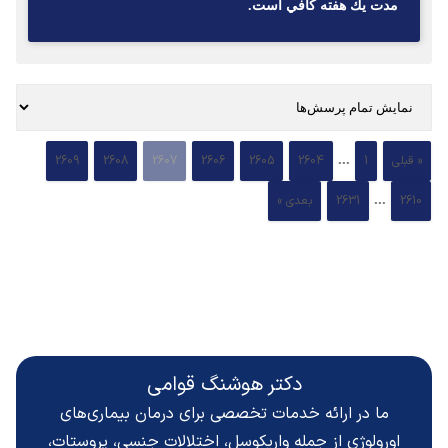
مدت يك هفته كافي است.
...
« قبلی
1
2604
2605
2606
2607
2608
2609
...
2610
2631
بعدی »
دکتر هوشنگ قوامی
ما در ارائه خدمات تخصصی برای درمان بیماری‌های
اورولوژی از جمله واریکوسل، اختلالات جنسی، پروستات،