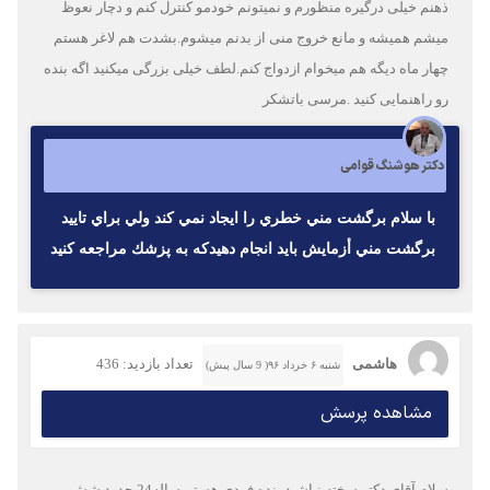
ذهنم خیلی درگیره منظورم و نمیتونم خودمو کنترل کنم و دچار نعوظ
میشم همیشه و مانع خروج منی از بدنم میشوم.بشدت هم لاغر هستم
چهار ماه دیگه هم میخوام ازدواج کنم.لطف خیلی بزرگی میکنید اگه بنده
رو راهنمایی کنید .مرسی باتشکر
دکتر هوشنگ قوامی
با سلام برگشت مني خطري را ايجاد نمي كند ولي براي تاييد
برگشت مني أزمايش بايد انجام دهيدكه به پزشك مراجعه كنيد
هاشمی
تعداد بازدید: 436
شنبه ۶ خرداد ۹۶( 9 سال پیش)
مشاهده پرسش
سلام آقای دکتر سخته نباشید.بنده فردی هستم ساله24 حدود شش