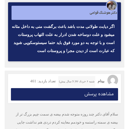
دکتر هوشنگ قوامی
اگر دیابت طولانی مدت باشد باعث برگشت منی به داخل مثانه
میشود و علت دوساخه شدن ادرار به علت التهاب پروستات
است و با توجه به دو مورد فوق باید حتما سیستوسکوپی شوید
که عبارت است از دیدن مجرا و پروستات است
بینام
تعداد بازدید: 461
شنبه ۶ خرداد ۹۶( 9 سال پیش)
مشاهده پرسش
سلام آقای دکتر چند روزه متوجه شدم بیضه ی سمت چپم بزرگ تر از
بیضه ی سمته راستمه و خودمم معاینه کردم دردی هم نداشت جایی