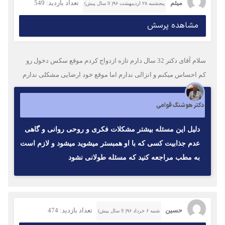
میثم
تعداد بازدید: 549
پنجشنبه ۲۸ اردیبهشت ۹۶( 9 سال پیش)
مشاهده پرسش
سلام آقای دکتر 32 سال دارم تازه ازدواج کردم موقع سکس دخول رو
کم احساس میکنم و انزالی ندارم اما موقع خود ارضایی مشکلی ندارم
دکتر هوشنگ قوامی
دلیل این مسئله بیشتر مشکلات فکری و روحی روانی و گاهی
عدم جذابیت کسی که با او همبستر میشوید میشود و لازم است
به مطب مراجعه کنید که مسئله طولانی نشود
حسین
تعداد بازدید: 474
شنبه ۶ خرداد ۹۶( 9 سال پیش)