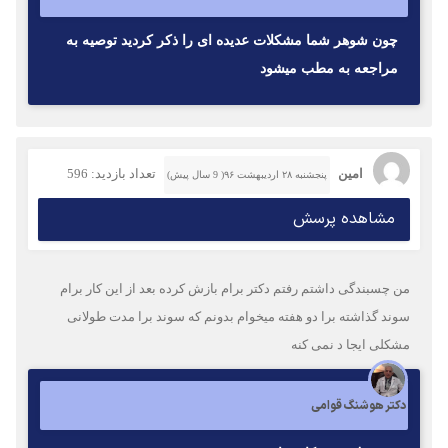
چون شوهر شما مشكلات عديده اى را ذكر كرديد توصيه به
مراجعه به مطب ميشود
امین
تعداد بازدید: 596
پنجشنبه ۲۸ اردیبهشت ۹۶( 9 سال پیش)
مشاهده پرسش
من چسبندگی داشتم رفتم دکتر برام بازش کرده بعد از این کار برام
سوند گذاشته برا دو هفته میخوام بدونم که سوند برا مدت طولانی
مشکلی ایجا د نمی کنه
دکتر هوشنگ قوامی