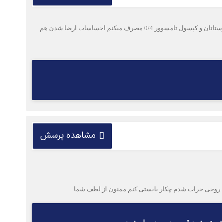
باسلام خدمت شما ببخشید من مدتی هست که دچار مشکل نیامدن آب منی هستم شش ماه گذشته پروستات خوش‌خیم دارم زیاد برزگ هم نیست و قرص پروستاتان و کپسول تامسوور 0/4 مصرف میکنم احساسات ارضا شدن هم
مشاهده پرسش