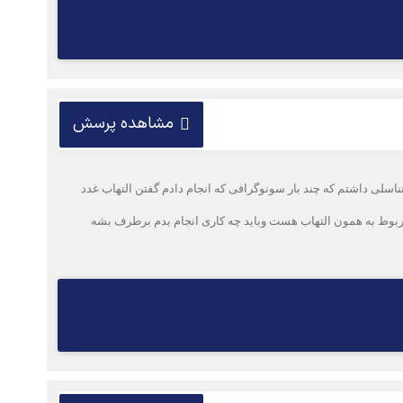
مشاهده پرسش
م وبعدش تزریق ب ث ژ ۶ جلسه داشتم از ابتدا درد در بالای ناحیه ی تناسلی داشتم که چند بار سونوگرافی که انجام دادم گفتن التهاب غدد
مربوط به همون التهاب هست وباید چه کاری انجام بدم برطرف بشه