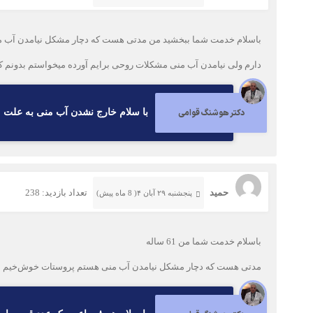
دارم ولی نیامدن آب منی مشکلات روحی برایم آورده میخواستم بدونم 
دکتر هوشنگ قوامی
با سلام خارج نشدن آب منی به علت
حمید
تعداد بازدید: 238
پنجشنبه ۲۹ آبان ۴( 8 ماه پیش)
باسلام خدمت شما من 61 ساله
مدتی هست که دچار مشکل نیامدن آب منی هستم پروستات خوش‌خیم برزگ هم نیست زیاد و قرص پروستاتان و کپسول