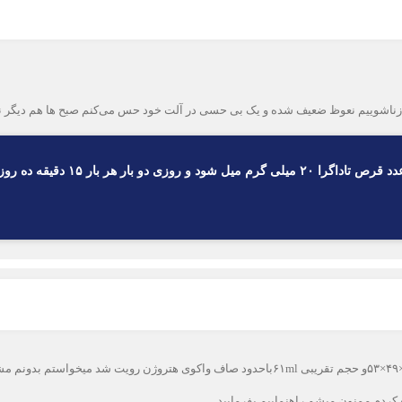
زناشوییم نعوظ ضعیف شده و یک بی حسی در آلت خود حس می‌کنم صبح ها هم دیگر ن
سلام به جناب دکتر من۳۸ سال سن دارم سونو گرافی پروستات ابعاد۴۴×۴۹×۵۳و حجم تقریبی ۶۱mlبا
کردم ممنون میشم راهنمایبم بفرمایید