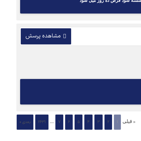
مشاهده پرسش
« قبلی
...
1
2
3
4
5
6
7
2631
بعدی »