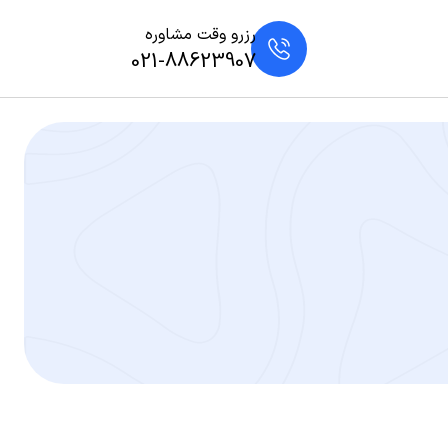
رزرو وقت مشاوره
021-88623907