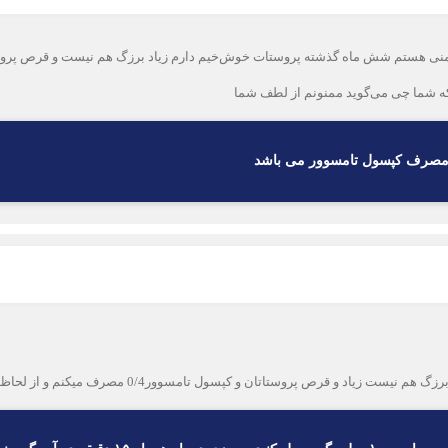
که شما چی می‌گوید ممنونم از لطف شما
 مصرف کپسول تامسوور می باشد
 تامسوور0/4 مصرف میکنم و از لحاظ روحی خراب شدم چکار بایستی کنم ممنون از لطف شما