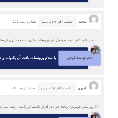
سعید
تعداد بازدید: 202
یکشنبه ۹ آذر ۴( 8 ماه پیش)
باسلام.آقای دکتر نتیجه سونوگرافی پروستات را پیوست خدمتتون فرستا
دکتر هوشنگ قوامی
با سلام پروستات بافت آن یکنوات و
امیری
تعداد بازدید: 210
یکشنبه ۹ آذر ۴( 8 ماه پیش)
20 روز پیش خونریزی ولخته خون در ادرار داشتم اورژانسی رفتم بیمارستان از طریق سیستسکوپی رگهای پاره شده را سوزاندند خونریزی بند آمد ولی هنوزبا خروج یک قطره ادرا سوزش زیاد دارم ، گی سوزش برطرف می شود؟