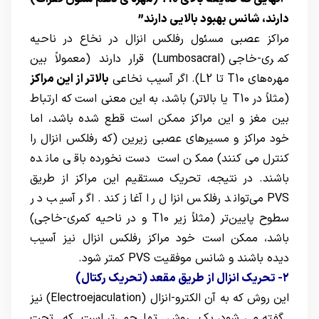
دارند، شانس بهبود بالایی دارند”
مراکز عصبی مسئول رفلکس انزال در نخاع در ناحیه
کمری-خاجی (Lumbosacral) قرار دارند (معمولاً بین
مهره‌های T10 تا L2). اگر آسیب نخاعی
بالاتر از این مراکز
(مثلاً در T10 یا بالاتر) باشد، به این معنی است که ارتباط
بین مغز و این مراکز ممکن است قطع شده باشد، اما
خود مراکز و مسیرهای عصبی زیرین (که رفلکس انزال را
کنترل می‌کنند) ممکن است دست‌نخورده باقی مانده
باشند. در نتیجه، تحریک مستقیم این مراکز از طریق
PVS می‌تواند رفلکس انزال را آغاز کند. اگر آسیب در
سطوح پایین‌تر (مثلاً زیر T10 و در ناحیه کمری-خاجی)
باشد، ممکن است خود مراکز رفلکس انزال نیز آسیب
دیده باشند و شانس موفقیت PVS کمتر شود.
۲- تحریک انزال از طریق مقعد (تحریک رکتال)
این روش که به آن الکترو-انزال (Electroejaculation) نیز
گفته می‌شود، یک روش تهاجمی‌تر است که تحت