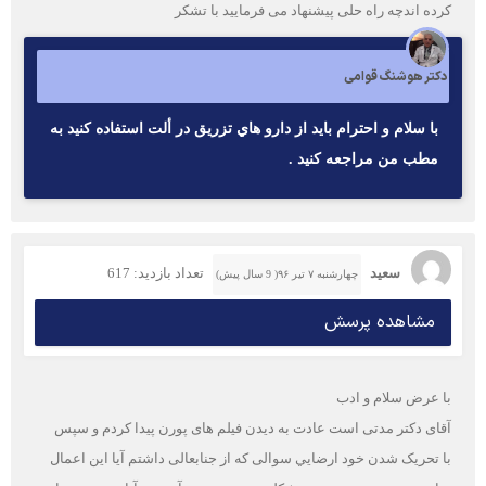
کرده اندچه راه حلی پیشنهاد می فرمایید با تشکر
دکتر هوشنگ قوامی
با سلام و احترام بايد از دارو هاي تزريق در ألت استفاده كنيد به
مطب من مراجعه كنيد .
سعید
تعداد بازدید: 617
چهارشنبه ۷ تیر ۹۶( 9 سال پیش)
مشاهده پرسش
با عرض سلام و ادب
آقای دکتر مدتی است عادت به دیدن فیلم های پورن پیدا کردم و سپس
با تحریک شدن خود ارضايي سوالی که از جنابعالی داشتم آیا این اعمال