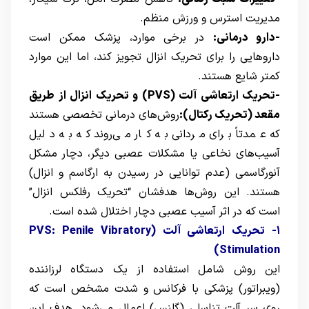
مدیریت استرس و ورزش منظم.
-دارو درمانی:
در برخی موارد، پزشک ممکن است
داروهایی را برای تحریک انزال تجویز کند، اما این موارد
کمتر شایع هستند.
-تحریک ارتعاشی آلت (PVS) و تحریک انزال از طریق
مقعد (تحریک رکتال):
روش‌های درمانی تخصصی هستند
که عمدتاً برای مردانی به کار می‌روند که به دلیل
آسیب‌های نخاعی یا مشکلات عصبی دیگر، دچار مشکل
آنورگاسمی (عدم توانایی در رسیدن به ارگاسم و انزال)
هستند. این روش‌ها هدفشان “تحریک رفلکس انزال”
است که در اثر آسیب عصبی دچار اختلال شده است.
۱- تحریک ارتعاشی آلت (PVS: Penile Vibratory
Stimulation)
این روش شامل استفاده از یک دستگاه لرزاننده
(ویبراتور) پزشکی با فرکانس و شدت مشخص است که
روی سر آلت تناسلی (گلنس) اعمال می‌شود. هدف این