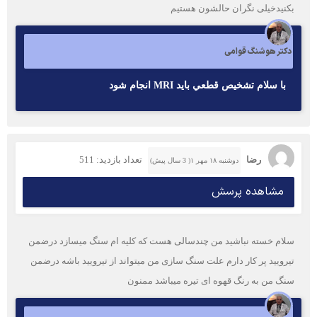
بکنیدخیلی نگران حالشون هستیم
دکتر هوشنگ قوامی
با سلام تشخيص قطعي بايد MRI انجام شود
رضا
تعداد بازدید: 511
دوشنبه ۱۸ مهر ۱( 3 سال پیش)
مشاهده پرسش
سلام خسته نباشید من چندسالی هست که کلیه ام سنگ میسازد درضمن
تیرویید پر کار دارم علت سنگ سازی من میتواند از تیرویید باشه درضمن
سنگ من به رنگ قهوه ای تیره میباشد ممنون