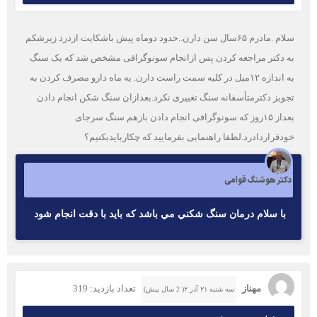
سلام .مادرم ۶۵سال سن دارن..حدود دوماه پیش باشکایت ازدرد زیرشکم
به دکتر مراجعه کردن پس ازانجام سونوگرافی مشخص شد که یک سنگ
به اندازه ۱۲میل در کلیه سمت راست دارن. یه ماه دارو مصرف کردن به
تجویز دکترمتأسفانه سنگ تغییری نکرد.بعدازان سنگ شکن انجام دادن
بعداز ۱۵روز که سونوگرافی انجام دادن بازهم سنگ سرجای
خودقراردادرد.لطفا راهنمایی بفرمایید که چکاربایدبکنیم؟
دکتر هوشنگ قوامی
با سلام درمان سنگ شكني مي باشد كه بايد با دقت انجام شود
مهناز
تعداد بازدید: 319
سه شنبه ۲۱ آذر ۲( 2 سال پیش)