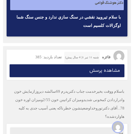
دکتر هوشنگ قوامی
با سلام تيروييد نقشي در سنگ سازي ندارد و جنس سنگ شما
اوگزالات كلسيم است
فائزه
تعداد بازدید: 385
شنبه ۱۱ تیر ۱( 4 سال پیش)
مشاهده پرسش
باسلام ووقت بخیرخدمت جناب دکترپدرم 69سالشه دیروزازمایش خون
وادراردادن کمخونی شدیدومیزان کراتینن خون 2/55ومیزان اوره خون
78...آقای دکترتوروخداوضعیتشون خطرناکه یعنی آسیب جدی به کلیه
هاواردشده؟