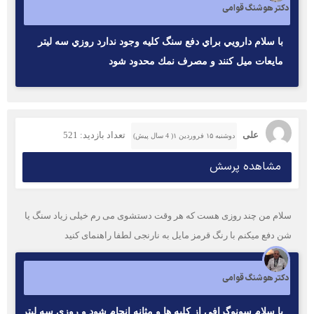
دکتر هوشنگ قوامی
با سلام دارويي براي دفع سنگ كليه وجود ندارد روزي سه ليتر
مايعات ميل كنند و مصرف نمك محدود شود
علی
تعداد بازدید: 521
دوشنبه ۱۵ فروردین ۱( 4 سال پیش)
مشاهده پرسش
سلام من چند روزی هست که هر وقت دستشوی می رم خیلی زیاد سنگ یا
شن دفع میکنم با رنگ قرمز مایل به نارنجی لطفا راهنمای کنید
دکتر هوشنگ قوامی
با سلام سونوگرافي از كليه ها و مثانه انجام شود و روزي سه ليتر