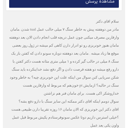
مشاهده پرسش
سلام اقای دکتر
مادر من دوهفته پیش به خاطر سنگ ۷ میلی حالب عمل tual شدن .مامان
وارفارین مصرف میکنی چون عمل دریچه قلب انجام دادن الان بعد دوهفته
مامان هنوز خونریزی رو تو ادرار دارن کاهی کم میشه در ژول روز بعضی
موقع ها زباد میشه . مامان بعد دوهفته دوباره سونو دادن که کفتن باز یک
سنگ ۸ میلی در حالب گیر کرده و ۱ میلی متری مثانه هست دکتر کفتن با
دارو رفع میشه دو هفته فرصت دادن و اگر دفع نشد خداینکرده باید سنگ
شکن سرپایی کنن سوال من اینکه علت این خونریزی چیه؟ به خاطر وجود
سنگ در حالبه؟ ازمایش pt خون‌هم که مربوط له وارفارین هست
خداروشکر اکی هست. برای مامان فنر هم نزاشتن
سوال دومم اینکه اقای دکتر ممکنه این سایز سنگ با دارو دفع بشه؟
اقای دکتر این خونریزی که الان مامان ۱۶ روزه تقریبا دارن طبیعی هست
؟خیلی استرس داریم دوتا عکس سونو‌فرستادم یکیش مربوط قبل عمل
واون یکی بعد عمل