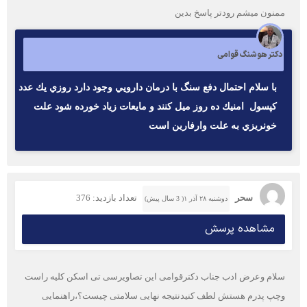
ممنون میشم رودتر پاسخ بدین
دکتر هوشنگ قوامی
با سلام احتمال دفع سنگ با درمان دارويي وجود دارد روزي يك عدد
كپسول امنيك ده روز ميل كنند و مايعات زياد خورده شود علت
خونريزي به علت وارفارين است
سحر
تعداد بازدید: 376
دوشنبه ۲۸ آذر ۱( 3 سال پیش)
مشاهده پرسش
سلام وعرض ادب جناب دکترقوامی این تصاویرسی تی اسکن کلیه راست
وچپ پدرم هستش لطف کنیدنتیجه نهایی سلامتی چیست؟،راهنمایی