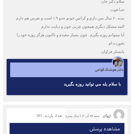
سلام دکتر جان
خدا قوت
بنده ۶۰ سال سن دارم و کراتین خونم حدو ۱.۹ است و نقرس هم دارم .
البته مشکل دیگری همچون چربی خون و دیابت ندارم .
آیا میتوانم روزه بگیرم . چون بسیار مقیدم و تاکنون هرگز روزه خود را
نخورده ام .
باتشکر فراوان
دکتر هوشنگ قوامی
با سلام بله مي توانيد روزه بگيريد
ژوان
تعداد بازدید: 385
شنبه ۲۵ آذر ۲( 2 سال پیش)
مشاهده پرسش