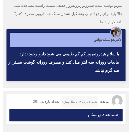
سونو نوشته شده هیدرویورترونفروز خفیف سمت راست مشاهده شد.
حالا باید برای رفع التهاب وتشکیل نشدن سنگ چه دارویی مصرف کنم؟
باتشکر از شما
دکتر هوشنگ قوامی
با سلام هيدرونفروز كم كم طبيعي مي شود دارو وجود ندارد
مايعات روزانه سه ليتر ميل كنيد و مصرف روزانه گوشت بيشتر از
صد گرم نباشد
مائده
تعداد بازدید: 291
شنبه ۶ مرداد ۳( 2 سال پیش)
مشاهده پرسش