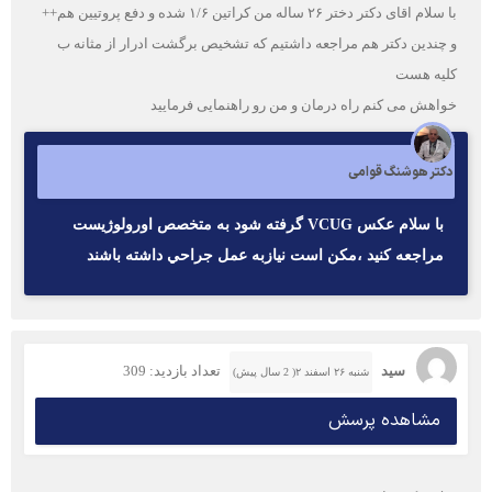
با سلام اقای دکتر دختر ۲۶ ساله من کراتین ۱/۶ شده و دفع پروتیین هم++
و چندین دکتر هم مراجعه داشتیم که تشخیص برگشت ادرار از مثانه ب
کلیه هست
خواهش می کنم راه درمان و من رو راهنمایی فرمایید
دکتر هوشنگ قوامی
با سلام عكس VCUG گرفته شود به متخصص اورولوژيست
مراجعه كنيد ،مكن است نيازبه عمل جراحي داشته باشند
سید
تعداد بازدید: 309
شنبه ۲۶ اسفند ۲( 2 سال پیش)
مشاهده پرسش