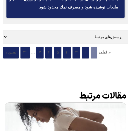
مايعات نوشيده شود و مصرف نمك محدود شود
« قبلی
...
1
2
3
4
5
6
7
32
بعدی »
مقالات مرتبط