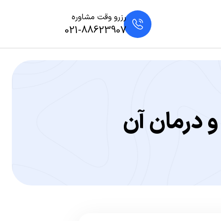
رزرو وقت مشاوره
021-88623907
 درمان آن