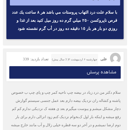
با سلام علت درد التهاب پروستات مي باشد هر ٨ ساعت يك عدد
قرص ناپروكسن ٢٥٠ ميلي گرم ده روز ميل كنيد بعد از غذا و
روزي دو بار هر بار ١٥ دقيقه ده روز در أب گرم نشسته شود
علی
تعداد بازدید: 339
چهارشنبه ۶ اردیبهشت ۲( 3 سال پیش)
مشاهده پرسش
سلام دکتر من درد زیاد در بیضه چپ ناحیه کمر چپ و پای چپ ب خصوص
پاشنه و کشاله ران نزدیک بیضه دارم بعد عمل جنسی سیستم گوارش
دچار مشکل میشم و یبوست میگیرم بعد ی هفته ک نزدیکی ندارم کم کم
رفع میشه و اینکه بار اول ک‌بخوام نزدیک کنم زود انزالی دارم برای بار
دوم ارضا نمیشم و در آخر دو سه قطره خیلی زلال و آب مانند خارج میشه