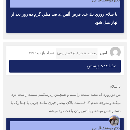
دکتر هوشنگ قوامی
با سلام روزي يك عدد قرص ألفن xl صد ميلي گرم ده روز بعد از
نهار ميل شود
امین
تعداد بازدید: 359
پنجشنبه ۱۸ خرداد ۲( 3 سال پیش)
مشاهده پرسش
با سلام
من دو روزه ک بیضه سمت راستم و همچنین زیرشکمم سمت راست درد
میکنه و متوجه شدم ک قسمت بالای بیضم چیزی مانند چربی یا چنتا رگ با
دستم حس میشه و با دس زدن باعث درد میشه
دکتر هوشنگ قوامی