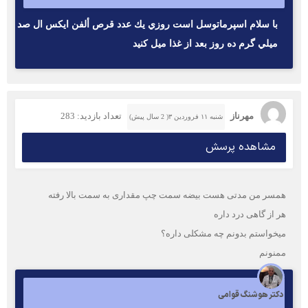
با سلام اسپرماتوسل است روزي يك عدد قرص ألفن ايكس ال صد
ميلي گرم ده روز بعد از غذا ميل كنيد
مهرناز
تعداد بازدید: 283
شنبه ۱۱ فروردین ۳( 2 سال پیش)
مشاهده پرسش
همسر من مدتی هست بیضه سمت چپ مقداری به سمت بالا رفته
هر از گاهی درد داره
میخواستم بدونم چه مشکلی داره؟
ممنونم
دکتر هوشنگ قوامی