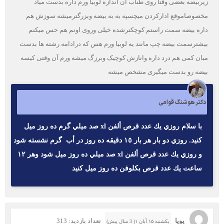
زیربیضه بعضی وقتا روی طناب آن اندازه لوبیا ورم داره بدست میاد
مخصوصاموقع ادارکردن میچسپه به به بیضه وبزرگترمیشه سوزش هم
داره بیضه سمت راستم کوچکترشده خیلی وروی اونم هم حس میکنم
بیشترسمت بیضه چپ مانند یه لوبیا ورم هس که درادامه رشته ها بدست
مبان کمی هم درد داره وانازش کوچیک وبرزگ میشه ورم آن وقتی کیسه
بیضه رو بدست میگیری مشخص میشه
دکتر هوشنگ قوامی
با سلام روزي يك عدد قرص ألفن xl صد ميلي گرم ده روز ميل
كنيد. روزي دو بار هر بار ١٥ دقيقه ده روز در أب گرم نشسته شود
و روزي يك عدد قرص ألفن xl صد ميلي ده روز ميل شود وهر ١٢
ساعت يك عدد قرص بكلوفن ده روز ميل كنيد
پویا
تعداد بازدید: 313
یکشنبه ۱۵ آبان ۱( 3 سال پیش)