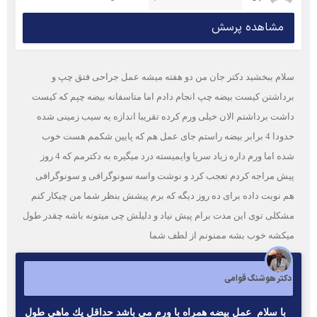
مشاهده پرسش
سلام ببخشید دکتر جان من دو هفته میشه عمل جراحی فتق چپ و
برداشتن کیست بیضه چپ انجام دادم اما متاسفانه بیضه چپم که کیست
داشت برداشتم الان خیلی ورم کرده تقریبا اندازه یه سیب زمینی شده
حدودا 4 برابر بیضه راستم جای عمل هم که پایین شکمم هست خوب
شده اما ورم داره زیاد سرپا وایمیسته درد میگیره به دکترمم که 4 روز
پیش مراجه کردم تعجب کرد و نوشت واسه سونوگرافی و سونوگرافی
هم نوبت داده برای ده روز دیگه که برم پیشش بنظر شما من چیکار کنم
مشکلی توی این مدت برام پیش نیاد و دلیلش چی میتونه باشه چقدر طول
میکشه خوب بشه ممنونم از لطف شما
دکتر هوشنگ قوامی
با سلام عمل بيضه همراه با ورم مي باشد حداقل يك ماهي طول