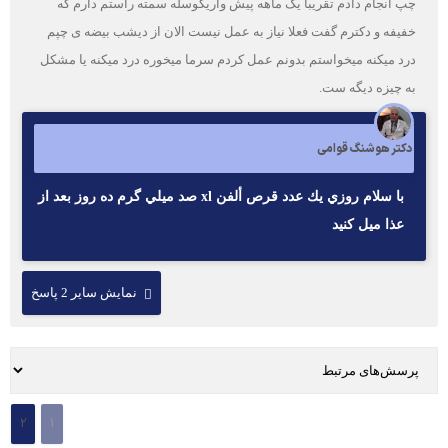
چپ انجام دادم تقریبا یک ماهه پیش واریکوسله سمته راستم دارم که
خفیفه و دکترم گفت فعلا نیاز به عمل نیست الان از دیشب بیضه ی چپم
درد میکنه میخواستم بدونم عمل کردم سرما میخوره درد میکنه یا مشکل
به چیزه دیگه ست.
دکتر هوشنگ قوامی
با سلام روزي يك عدد قرص ألفن xl صد ميلي گرم ده روز بعد از
عذا ميل كنيد
نمایش سایر 2 پاسخ
2
1