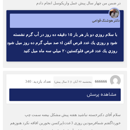
در ضمن من چهار سال پیش عمل واریکوسل انجام دادم
دکتر هوشنگ قوامی
با سلام روزي دو بار هر بار ١٥ دقيقه ده روز در أب گرم نشسته
شود و روزي يك عدد قرص ألفن xl صد ميلي گرم ده روز ميل شود
روزي يك عدد قرص فلوكستين٢٠ ميلي سه ماه ميل كنيد
666666
تعداد بازدید: 340
پنجشنبه ۲۶ آبان ۱( 3 سال پیش)
مشاهده پرسش
سلام آقای دکترخسته نباشید هفته پیش مشکل بیضه سمت چپ
خورداگفتم شمافرمودین روزی 3عددناپرکسن بخورین افاقه نکرد هنوزهم