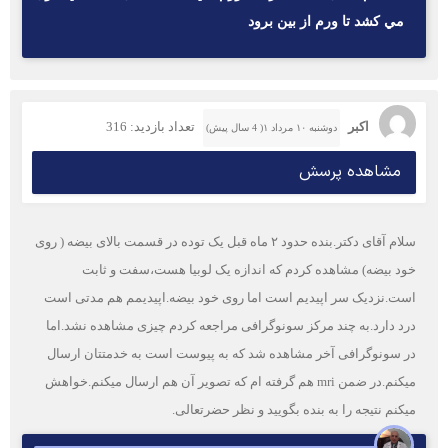
مي كشد تا ورم از بين برود
اکبر
تعداد بازدید: 316
دوشنبه ۱۰ مرداد ۱( 4 سال پیش)
مشاهده پرسش
سلام آقای دکتر.بنده حدود ۲ ماه قبل یک توده در قسمت بالای بیضه ( روی
خود بیضه) مشاهده کردم که اندازه یک لوبیا هست،سفت و ثابت
است.نزدیک سر اپیدیم است اما روی خود بیضه.اپیدیمم هم مدتی است
درد دارد.به چند مرکز سونوگرافی مراجعه کردم چیزی مشاهده نشد.اما
در سونوگرافی آخر مشاهده شد که به پیوست است به خدمتتان ارسال
میکنم.در ضمن mri هم گرفته ام که تصویر آن هم ارسال میکنم.خواهش
میکنم نتیجه را به بنده بگویید و نظر حضرتعالی.