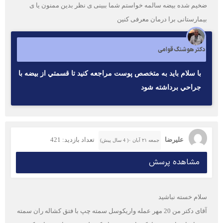
ضخیم شده بیضه سالمه خواستم شما ببینی ی نظر بدین ممنون یا ی
بیمارستانی برا درمان معرفی کنین
دکتر هوشنگ قوامی
با سلام بايد به متخصص پوست مراجعه كنيد تا قسمتي از بيضه با
جراحي برداشته شود
علیرضا
تعداد بازدید: 421
جمعه ۲۱ آبان ۰( 4 سال پیش)
مشاهده پرسش
سلام خسته نباشید
آقای دکتر من 20 مهر عمله واریکوسل سمته چپ با فتق کشاله ران سمته