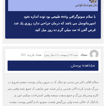
دکتر هوشنگ قوامی
با سلام سونوگرافي وmri طبيعي بود توده اندازه نخود
اسپرماتوسل مي باشد كه درمان جراحي ندارد روزي يك عدد
قرص ألفن xl صد ميلي گرم ده روز ميل كنيد
سجاد
تعداد بازدید: 333
شنبه ۲۴ اردیبهشت ۱( 4 سال پیش)
مشاهده پرسش
سلام اقای دکتر من مدتی دو سال ک ب مرور زمان پوست بیضم شروع ب
بزرگ شدن کرده الان چندین برابر شده عین مایعی ک جمع بشه وقتی سر
کارم وسرپام بزرگ و جمع سفت میشه وقتی استراحت میکنم عین ی
بادکنک ک خالی شده ولی بزرگیش هست سونو دادم گفتن پوست بیضت