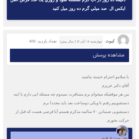
ايكس ال صد ميلي گرم ده روز ميل كنيد
کیوث
تعداد بازدید: 400
چهارشنبه ۱۷ آبان ۲( 2 سال پیش)
مشاهده پرسش
با سلامو احترام خسته نباشید
آقای دکتر عزیزم
من هر موقعیکه میخوام برم مسافرت نمیدوم چه مسئله ایی دارم با اینه
دستشوییم رفتم تا ویکی دوساعت بعد باید مجددا برم
دستشویی ضمنانن ۷۰ سالمه مذکرم هستم آیا قرصی هست که قبل از
حرکت بخورم .