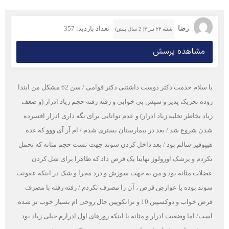
رضا
تعداد بازدید: 357
شنبه ۲۳ تیر ۳( 2 سال پیش)
مشاهده پرسش
با سلام خدمت دکتر دوست داشتنی دکتر قوامی / سن 62 مشکل من ابتدا
روده تحریک پذیر و سپس بی خوابی و رفته رفته حجم زیاد ادرار (و ضعف
زیاد بخاطر تخلیه زیاد ادرار) و عدم توانایی برای نگه داری ادرار افسرده
شدن شروع شد./ بعد در بیمارستان بستری شدم / ام آر آی ووو که غده
هیپوفیز سالم بود / بعد داخل کردن سوند جهت تست حجم مثانه که تحمل
نکردم و پزشک اورولوژ نهایتا یک قرص داد که ظاهرا برای شل کردن
عضلات مثانه بود و من به جهت سوزش و درد مجرا و شک در اینکه عفونت
سوند بوده یا عوارض قرص ، آن را مصرف نکردم / رفته رفته با مصرف
قرص خواب و دوکسپین 10 و ترانکوپین حال روحی ام بسیار خوب تر شده
است/ اما وضعیت ادرار و مثانه با اینکه روزهای اول ادرارم خیلی زیاد بود