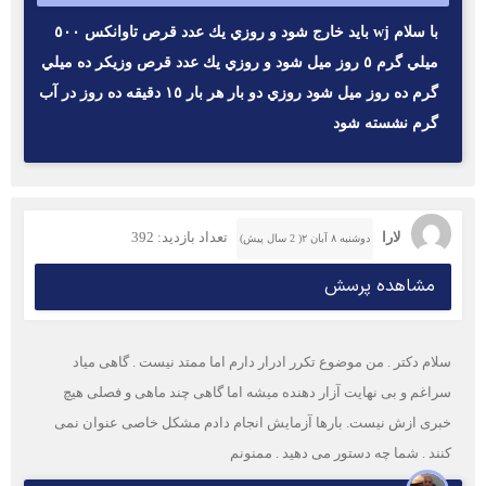
با سلام wj بايد خارج شود و روزي يك عدد قرص تاوانكس ٥٠٠
ميلي گرم ٥ روز ميل شود و روزي يك عدد قرص وزيكر ده ميلي
گرم ده روز ميل شود روزي دو بار هر بار ١٥ دقيقه ده روز در آب
گرم نشسته شود
لارا
تعداد بازدید: 392
دوشنبه ۸ آبان ۲( 2 سال پیش)
مشاهده پرسش
سلام دکتر . من موضوع تکرر ادرار دارم اما ممتد نیست . گاهی میاد
سراغم و بی نهایت آزار دهنده میشه اما گاهی چند ماهی و فصلی هیچ
خبری ازش نیست. بارها آزمایش انجام دادم مشکل خاصی عنوان نمی
کنند . شما چه دستور می دهید . ممنونم