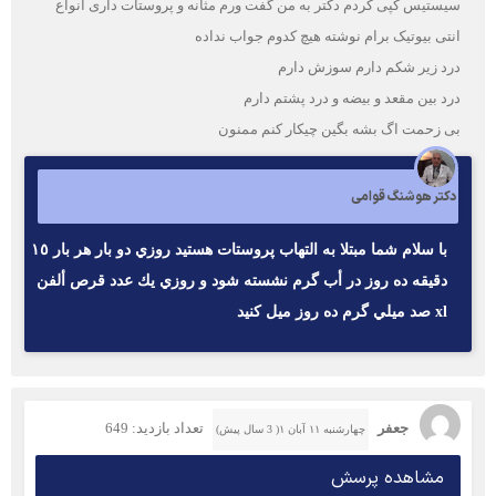
سیستیس کپی کردم دکتر به من گفت ورم مثانه و پروستات داری انواع
انتی بیوتیک برام نوشته هیچ کدوم جواب نداده
درد زیر شکم دارم سوزش دارم
درد بین مقعد و بیضه و درد پشتم دارم
بی زحمت اگ بشه بگین چیکار کنم ممنون
دکتر هوشنگ قوامی
با سلام شما مبتلا به التهاب پروستات هستيد روزي دو بار هر بار ١٥
دقيقه ده روز در أب گرم نشسته شود و روزي يك عدد قرص ألفن
xl صد ميلي گرم ده روز ميل كنيد
جعفر
تعداد بازدید: 649
چهارشنبه ۱۱ آبان ۱( 3 سال پیش)
مشاهده پرسش