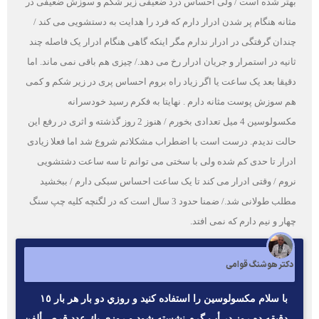
بهتر شده است / ولی احساس درد ضعیفی زیر شکم و سوزش ضعیفی در
مثانه هنگام پر شدن ادرار دارم که فرد را هدایت به دستشویی می کند /
چندان گرفتگی در ادرار ندارم مگر اینکه گاهی هنگام ادرار یک فاصله چند
ثانیه در استمرار و جریان ادرار رخ می دهد./ چیزی هم باقی نمی ماند. اما
دقیقا بعد یک ساعت یا اگر زیاد راه بروم احساس پری در زیر شکم و کمی
هم سوزش پوست مثانه دارم . نهایتا به فکرم رسید خودسرانه
مکسولوسین 4 میل تعدادی بخورم / هنوز 2 روز گذشته و اثری در رفع این
حالت ندیدم. درست است با اضطراب مشکلاتم شروع شد اما فعلا زیادی
ادرار تا حدی کم شده ولی با سختی می توانم تا سه ساعت دشتشویی
نروم / وقتی ادرار می کند تا یک ساعت احساس سبکی دارم / ببخشید
مطلب طولانی شد./ ضمنا حدود 3 سال است که در لگنچه کلیه چپ سنگ
چهار و نیم دارم که نمی افتد.
دکتر هوشنگ قوامی
با سلام مكسولوسين را استفاده كنيد و روزي دو بار هر بار ١٥
دقيقه ده روز در أب گرم نشسته شود و روزي يك عدد قرص ألفن