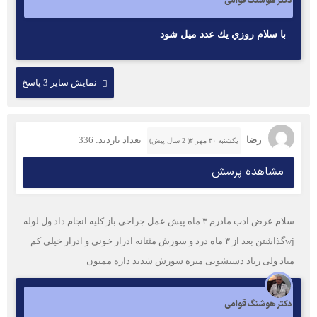
دکتر هوشنگ قوامی
با سلام روزي يك عدد ميل شود
نمایش سایر 3 پاسخ
رضا
تعداد بازدید: 336
یکشنبه ۳۰ مهر ۲( 2 سال پیش)
مشاهده پرسش
سلام عرض ادب مادرم ۳ ماه پیش عمل جراحی باز کلیه انجام داد ول لوله
wjگذاشتن بعد از ۳ ماه درد و سوزش مثتانه ادرار خونی و ادرار خیلی کم
میاد ولی زیاد دستشویی میره سوزش شدید داره ممنون
دکتر هوشنگ قوامی