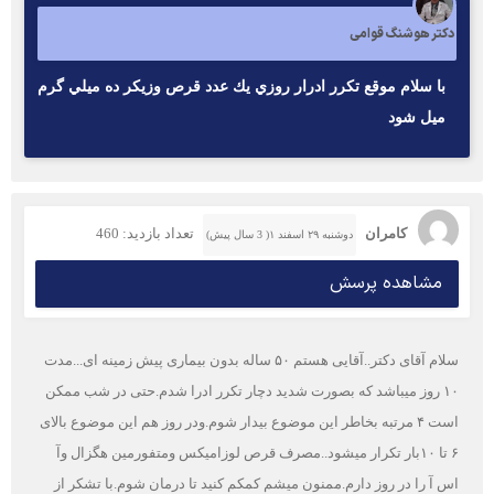
دکتر هوشنگ قوامی
با سلام موقع تكرر ادرار روزي يك عدد قرص وزيكر ده ميلي گرم
ميل شود
کامران
تعداد بازدید: 460
دوشنبه ۲۹ اسفند ۱( 3 سال پیش)
مشاهده پرسش
سلام آقای دکتر..آقایی هستم ۵۰ ساله بدون بیماری پیش زمینه ای...مدت
۱۰ روز میباشد که بصورت شدید دچار تکرر ادرا شدم.حتی در شب ممکن
است ۴ مرتبه بخاطر این موضوع بیدار شوم.ودر روز هم این موضوع بالای
۶ تا ۱۰بار تکرار میشود..مصرف قرص لوزامیکس ومتفورمین هگزال وآ
اس آ را در روز دارم.ممنون میشم کمکم کنید تا درمان شوم.با تشکر از