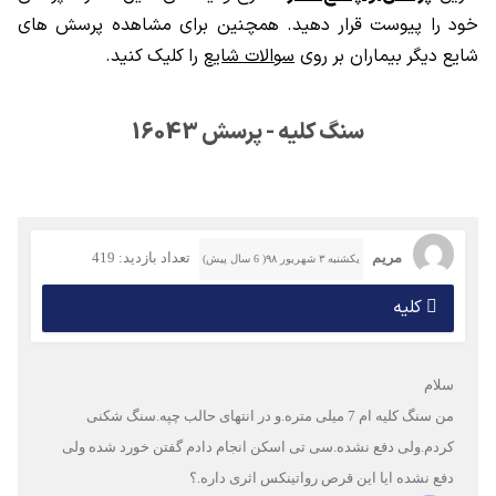
خود را پیوست قرار دهید. همچنین برای مشاهده پرسش های
شایع دیگر بیماران بر روی
سوالات شایع
را کلیک کنید.
سنگ کلیه - پرسش 16043
مریم
تعداد بازدید: 419
یکشنبه ۳ شهریور ۹۸( 6 سال پیش)
کلیه
سلام
من سنگ کلیه ام 7 میلی متره.و در انتهای حالب چپه.سنگ شکنی
کردم.ولی دفع نشده.سی تی اسکن انجام دادم گفتن خورد شده ولی
دفع نشده ایا این قرص رواتینکس اثری داره.؟