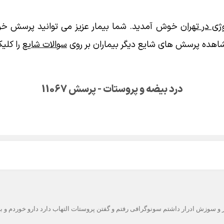
ی در تهران
خوش آمدید. شما بیمار عزیز می توانید پرسش خود
اهده پرسش های شایع دیگر بیماران بر روی
سوالات شایع
را کلیک
درد بیضه و پروستات - پرسش 11067
 هستم ۴ ماه هست که نامزد کردم. ۲ سال پیش تکرر و سوزش ادرار داشتم سونوگرافی رفتم و گفتن پروستات التهاب د