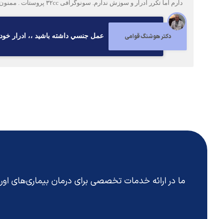
دارم اما تکرر ادرار و سوزش ندارم. سونوگرافی ۳۲cc پروستات . ممنون میشم راهنمایی کنید .
دکتر هوشنگ قوامی
عمل جنسي داشته باشيد ،، ادرار خود را زود تخليه 
ما در ارائه خدمات تخصصی برای درمان بیماری‌های او