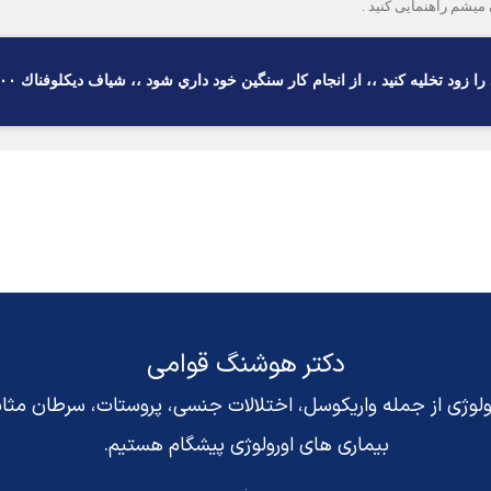
كنيد ،، از انجام كار سنگين خود داري شود ،، شياف ديكلوفناك ١٠٠ ميلي گرم روزي يك عدد استعمال كنيد
دکتر هوشنگ قوامی
رولوژی از جمله واریکوسل، اختلالات جنسی، پروستات، سرطان مث
بیماری های اورولوژی پیشگام هستیم.