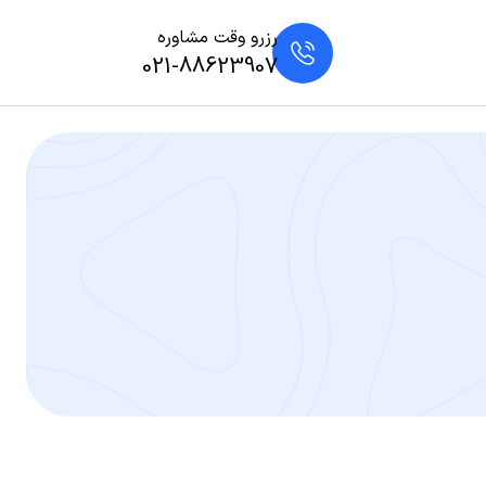
رزرو وقت مشاوره
021-88623907