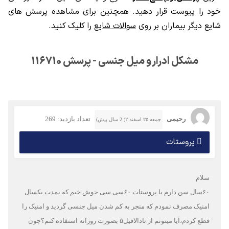
خود را پیوست قرار دهید. همچنین برای مشاهده پرسش های
شایع دیگر بیماران بر روی
سوالات شایع
را کلیک کنید.
مشکل ادرار و میل جنسی - پرسش 116710
رحیمی
تعداد بازدید: 269
جمعه ۲۵ اسفند ۲( 2 سال پیش)
پروستات
سلام
۶۰سال سن دارم با پروستات ۶۰سی سی خوش خیم که بمدت یکسال
امنیک مصرف نمودم که منجر به کم شدن میل جنسی گردید و امنیک را
قطع کردم،آیا میتونم از تادالافیل۵ بصورت روزانه استفاده کنم؟چون