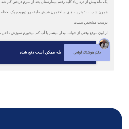
یک ماه پبش از درد زیاد کلیه رفتم بیمارستان بعد از سرم دردش کم شد سریع رفتم سن
همون شب ۱۰۰ بتر پله های ساختمون شیش طبقه رو دوویدم
درست مشخص نیست
از اون موقع وقتی از خواب بیدار میشم یا آب کم میخورم سوزش داخل 
دکتر هوشنگ قوامی
بله ممكن است دفع شده