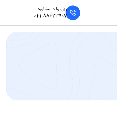
رزرو وقت مشاوره
021-88623907