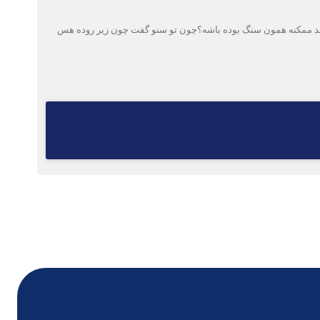
ارج شد ممکنه همون سنگ بوده باشه؟چون تو سنو گفت چون زیر روده هس