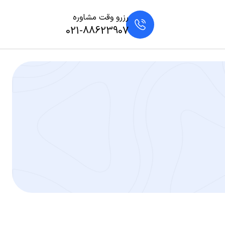
رزرو وقت مشاوره
021-88623907