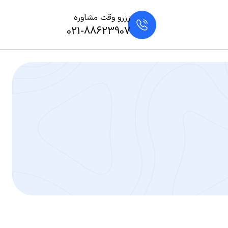
رزرو وقت مشاوره
021-88623907