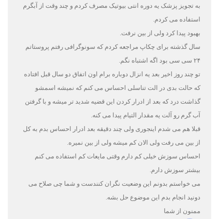
به تجویز پزشک یه دوره انتی بیوتیک مصرف کردم و چند وقت از آبگرم
استفاده می کردم.
بهبود پیدا کرد ولی از بین نرفت.
سال گذشته برای چکاپ مراجعه کردم که سونوگرافی رفتم پروستاتم
۲۴ سی سی بود اگه اشتباه نگم.
تو چند روز اخیر بعد یه انزال دوباره برام اون اتفاق دو سال قبل افتاده
که حالت بدی در الت تناسلی احساس می کنم که نمیشه اسمشو
گذاشت درد که بعد از ادرار کردن این قضیه شدید تر میشه و با گرفتن
آب گرم رو آلت یه مقدار التیام پیدا می کنه.
قبلا هم می شدم اینجوری ولی چند دقیقه بعد ادرار احساس بدم به کل
از بین می رفت ولی الان کم میشه ولی از بین نمیره.
احساس سوزش خیلی کم دارم وقتی مایعات کم استفاده می کنم
بیشتر سوزش دارم.
می خواستم بدونم این وضعیت نگران کنندست و شما چی صلاح می
دونید انجام بدم این موضوع حل بشه.
ممنون از شما