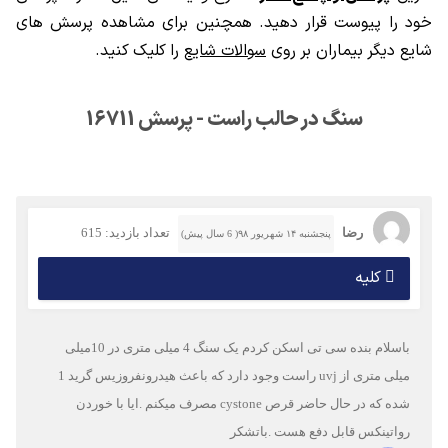
خود را پیوست قرار دهید. همچنین برای مشاهده پرسش های
شایع دیگر بیماران بر روی
سوالات شایع
را کلیک کنید.
سنگ در حالب راست - پرسش 16711
رضا
تعداد بازدید: 615
پنجشنبه ۱۴ شهریور ۹۸( 6 سال پیش)
کلیه
باسلام بنده سی تی اسکن کردم یک سنگ 4 میلی متری در 10میلی
میلی متری از uvj راست وجود دارد که باعث هیدرونفروزیس گرید 1
شده که در حال حاضر قرص cystone مصرف میکنم .ایا با خوردن
رواتینکس قابل دفع هست .باتشکر