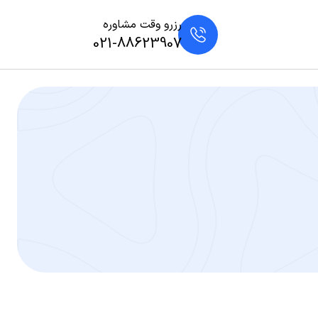
رزرو وقت مشاوره
021-88623907