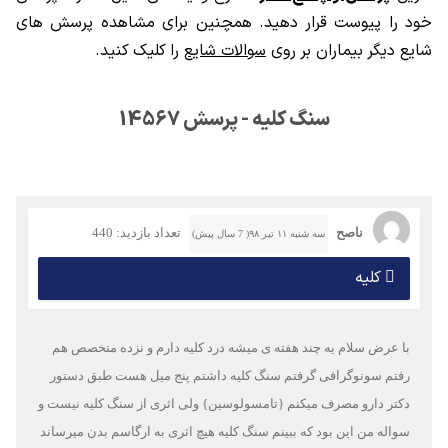
خود را پیوست قرار دهید. همچنین برای مشاهده پرسش های
شایع دیگر بیماران بر روی
سوالات شایع
را کلیک کنید.
سنگ کلیه - پرسش 14567
ناصح
تعداد بازدید: 440
سه شنبه ۱۱ تیر ۹۸( 7 سال پیش)
کلیه
با عرض سلام یه چند هفته ی میشه درد کلیه دارم و نزده متخصص هم
رفتم سونوگرافی گرفتم سنگ کلیه داشتم پنج میل هست طبق دستور
دکتر دارو مصرف میکنم {تامسولوسین} ولی اثری از سنگ کلیه نیست و
سواله من این بود که ببینم سنگ کلیه هیچ اثری به ارگاسم بدن میرساند