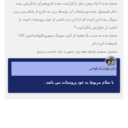
ضمنا بنده 6 ماه پیش دچار پانکراتیت شده ام ومجرای پانکراس بنده
دچار فیستول شده وترشحات ان توسط درن به خارج از شکم می ریزد
سوال بنده این است که ایا این درد ناشی از عود پروستات است یا
ناشی از عوارض پانکراتیت ؟
ضمنا بنده به مدت یک هفته از انتی بیوتیک سیپرو فلوکساسین 500
استفاده کرده ام
ممنون میشم پاسخ دهید ودر صورت نیاز خدمت برسم
دکتر هوشنگ قوامی
با سلام مربوط به عود پروستات مي باشد .