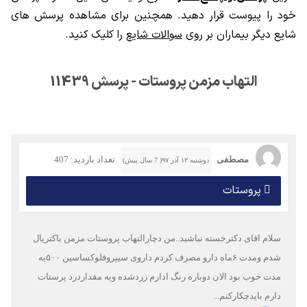
خود را پیوست قرار دهید. همچنین برای مشاهده پرسش های
شایع دیگر بیماران بر روی
سوالات شایع
را کلیک کنید.
التهاب مزمن پروستات - پرسش 11439
مصطفی
تعداد بازدید: 407
دوشنبه ۱۲ آذر ۹۷( 7 سال پیش)
پروستات
سلام اقای دکترخسته نباشید..من دچارالتهاب پروستات مزمن باکتریال
شدم ومدت ۶ماه دارو مصرف کردم داروی سیپروفلوکساسین ۵۰۰یه
مدت خوب بود الان دوباره رنگ ادارم زردشده ویه مقداردرد پرستات
دارم بایدچکارکنم...