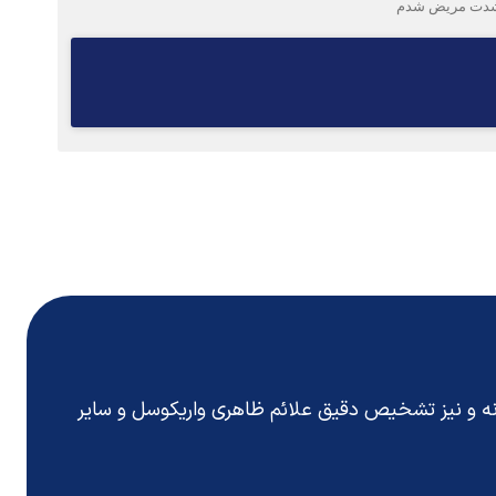
م بشدت مریض شدم
انه و نیز تشخیص دقیق
علائم ظاهری واریکوسل
و سایر