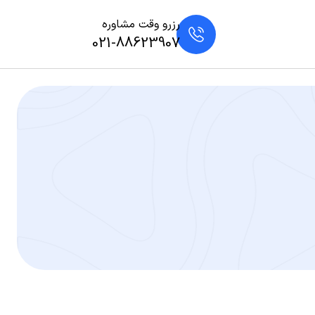
رزرو وقت مشاوره
021-88623907