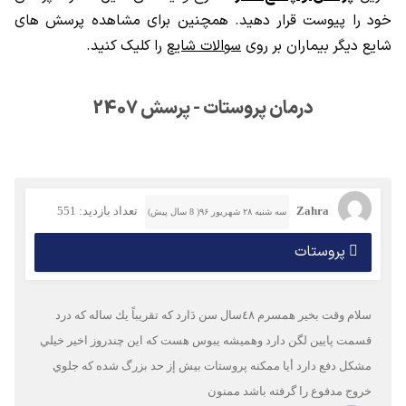
خود را پیوست قرار دهید. همچنین برای مشاهده پرسش های
شایع دیگر بیماران بر روی
سوالات شایع
را کلیک کنید.
درمان پروستات - پرسش 2407
Zahra
تعداد بازدید: 551
سه شنبه ۲۸ شهریور ۹۶( 8 سال پیش)
پروستات
سلام وقت بخير همسرم ٤٨سال سن دَارد كه تقريباً يك ساله كه درد
قسمت پايين لگن دارد وهميشه يبوس هست كه اين چندروز اخير خيلي
مشكل دفع دارد أيا ممكنه پروستات بيش إز حد بزرگ شده كه جلوي
خروج مدفوع را گرفته باشد ممنون