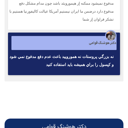
مدفوع نميشود ممكنه إز هيمورويئد باشد چون مدام مشكل دفع
مدفوع دارد درضمن ما ايران نيستيم أمريكا عيالت كاليفورنيا هستيم با
تشكر فراوان إز شما
دکتر هوشنگ قوامی
نه بزرگي پروستات نه هموروييد باعث عدم دفع مدفوع نمي شود
و كپسول را براي هميشه بايد استفاده كنيد
دکتر هوشنگ قوامی