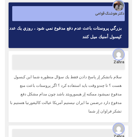
دکتر هوشنگ قوامی
بزرگي پروستات باعث عدم دفع مدفوع نمي شود ، روزي يك عدد
كپسول أمنيك ميل كنند
Zahra
سلام باتشكر إز پاسخ دادن فقط يك سؤال منظوره شما اين كبسول
هست ؟ تا چندو وقت بايد استفاده كرد ؟ اگر پروستات باعث منع
مدفوع نميشود ممكنه إز هيمورويئد باشد چون مدام مشكل دفع
مدفوع دارد درضمن ما ايران نيستيم أمريكا عيالت كاليفورنيا هستيم با
تشكر فراوان إز شما
Zahra