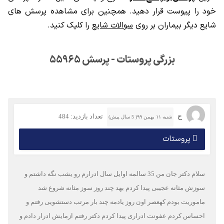
خود را پیوست قرار دهید. همچنین برای مشاهده پرسش های
شایع دیگر بیماران بر روی
سوالات شایع
را کلیک کنید.
بزرگی پروستات - پرسش 55965
ح
تعداد بازدید: 484
شنبه ۱۱ بهمن ۹۹( 5 سال پیش)
پروستات
سلام دکتر جان من 35 سالمه اوایل سال ادرارم رو یشب نگه داشتم و
سوزش مثانه عجیبی پیدا کردم بهد چند روز سوز مثانه شروع شد
ماموریت بودم کهعصر اون روز یادمه چند بار مرتب دستشویی رفتم و
احساس کردم عفونت ادراری پیدا کردم دکتر رفتم ازمایش ادرار دادم و