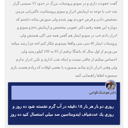
گفت عفونت داری و در سونو پروستات بزرگ در حدود 35 سیسی گزار
شد خب با توجه به ازمایش ادرار و سونو پروستاتیت باکتریایی مزمن
تشخیص دادن و قرص خوردم بهتر شدم ولی سوزش مثانه داشتم که
دوباره این هفته رفتم دکتر عفونی متخصص و ازمایش psa و سونو و
ادرار دادم خب در سونو اینبار هم گفتن همه چی اکی هستش ولی
پروستات اینبار 40 سی سی واقعا نمیدونم چکار کنم اخه چرا رشد میکنه
من وزنم از اول سال که باشگا نرفتم از 85 به 100 کیلو رسید ولی
احساس میکنم از چاقی نیست و اینکه شب اداری و تکرر ادرار ندارم
ولی وقتی ادرار دارم مثانم میسوزه یا بعضی اوقات که زیادم هست بازم
میسوزه لطفا راهنمایی کنید
دکتر هوشنگ قوامی
روزي دو بار هر بار ١٥ دقيقه در أب گرم نشسته شود ده روز و
روزي يك عددشياف ايندومتاسين صد ميلي استعمال كنيد ده روز