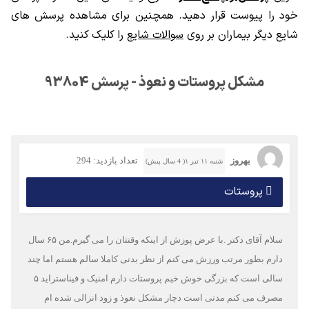
خود را پیوست قرار دهید. همچنین برای مشاهده پرسش های
شایع دیگر بیماران بر روی
سوالات شایع
را کلیک کنید.
مشکل پروستات و نعوذ - پرسش 93804
بهروز
تعداد بازدید: 294
شنبه ۱۱ تیر ۱( 4 سال پیش)
پروستات
سلام آقای دکتر .با عرض پوزش از اینکه وقتتان را می گیرم.من ۶۵ سال
دارم بطور مرتب ورزش می کنم از نظر بدنی کاملا سالم هستم اما چند
سالی است که بزرگی خوش خیم پروستات دارم امنیک و فیناستراید ۵
مصرف می کنم مدتی است دچار مشکل نعوذ و زود انزالی شده ام