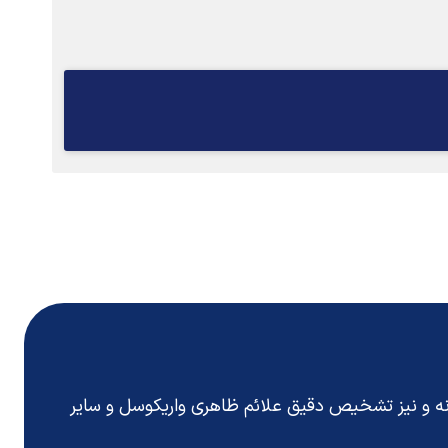
انه و نیز تشخیص دقیق
علائم ظاهری واریکوسل
و سایر