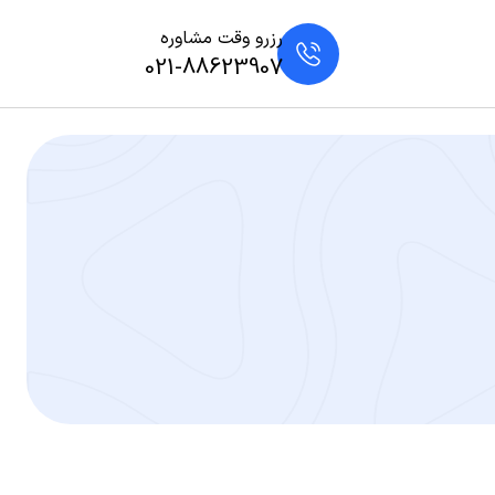
رزرو وقت مشاوره
021-88623907