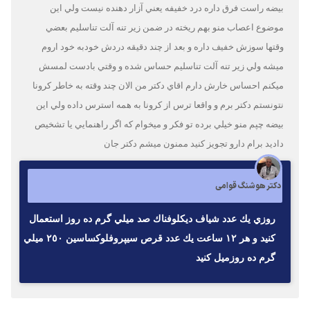
بيضه راست فرق داره درد خفيفه يعني آزار دهنده نيست ولي اين
موضوع اعصاب منو بهم ريخته در ضمن زير تنه آلت تناسليم بعضي
وقتها سوزش خفيف داره و بعد از چند دقيقه دردش خودبه خود اروم
ميشه ولي زير تنه آلت تناسليم حساس شده و وقتي بادست لمسش
ميكنم احساس خارش دارم اقاي دكتر من الان چند وقته به خاطر كرونا
نتونستم دكتر برم و واقعا ترس از كرونا به همه استرس داده ولي اين
بيضه چپم منو خيلي برده تو فكر و ميخوام كه اگر راهنمايي يا تشخيص
داديد برام دارو تجويز كنيد ممنون ميشم دكتر جان
دکتر هوشنگ قوامی
روزي يك عدد شياف ديكلوفناك صد ميلي گرم ده روز استعمال
كنيد و هر ١٢ ساعت يك عدد قرص سيپروفلوكساسين ٢٥٠ ميلي
گرم ده روزميل كنيد