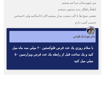
من شهرستان مزاحم میشم
لطفاً راهکار بدید ممنون میشم
بعضی صبح ها با الت سفت بیدار میشم الان 34سالمه ولی احساس
جنسی کمی دارم
دکتر هوشنگ قوامی
با سلام روزي يك عدد قرص فلوكستين ٢٠ ميلي سه ماه ميل
كنيد و يك ساعت قبل از رابطه يك عدد قرص ويزارسين ٥٠
ميلي ميل كنيد