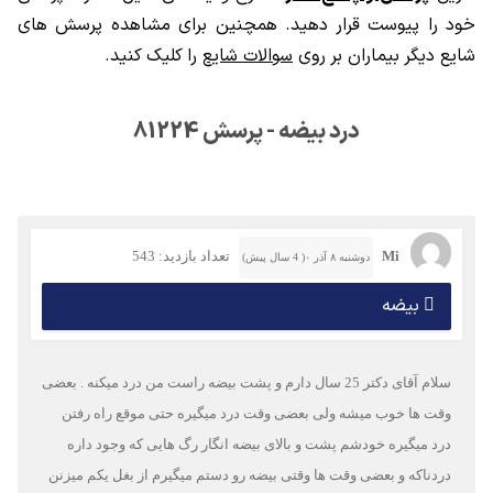
خود را پیوست قرار دهید. همچنین برای مشاهده پرسش های
شایع دیگر بیماران بر روی
سوالات شایع
را کلیک کنید.
درد بیضه - پرسش 81224
Mi
تعداد بازدید: 543
دوشنبه ۸ آذر ۰( 4 سال پیش)
بیضه
سلام آقای دکتر 25 سال دارم و پشت بیضه راست من درد میکنه . بعضی
وقت ها خوب میشه ولی بعضی وقت درد میگیره حتی موقع راه رفتن
درد میگیره خودشم پشت و بالای بیضه انگار رگ هایی که وجود داره
دردناکه و بعضی وقت ها وقتی بیضه رو دستم میگیرم از بغل یکم میزنن