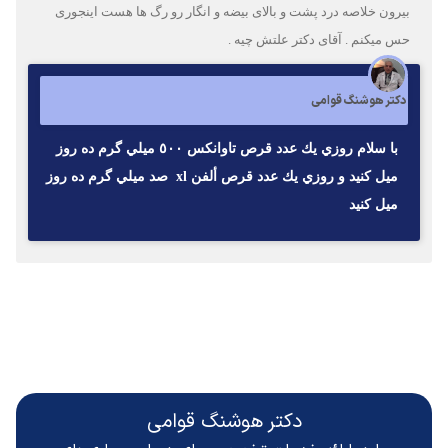
بیرون خلاصه درد پشت و بالای بیضه و انگار رو رگ ها هست اینجوری
حس میکنم . آقای دکتر علتش چیه .
دکتر هوشنگ قوامی
با سلام روزي يك عدد قرص تاوانكس ٥٠٠ ميلي گرم ده روز
ميل كنيد و روزي يك عدد قرص ألفن xl صد ميلي گرم ده روز
ميل كنيد
دکتر هوشنگ قوامی