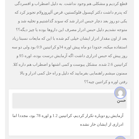
قطع کردیم و مشکلی هم وجود نداشت. به دلیل اضطراب و افسردگی
که پدرم داشت دکتر کپسول فلوکستین، قرص آلپروزولام تجویز کرد که
یکی دو روز بعد دچار حبس ادرار شد که سوند گذاشتیم و تخلیه شد و
متوجه نشدیم دلیل حبس ادرار مصرف این داروها بوده یا چیز دیگه؟؟
بعد از اون مقدار ادرار ایشان خیلی کم شده با این که مایعات نسبتا زیاد
استفاده میکنه، حدودا دو ماه پیش اوره 34و کراتینین 0.9 بود ولی دو سه
روز پیش که حبس ادراری داشت اگه آزمایش درست بوده، اوره 95 و
کراتینین 2.6 شده. مشکل یبوست و کمی اشتها و اضطراب هم داره کلا.
ممنون میشم راهنمایی بفرمایید که دلیل و راه حل کمی ادرار و بالا
رفتن اوره و کراتنین چیه؟؟
حسن
آزمایش رو دوباره تکرار کردیم، کراتینین 1.2 و اوره 78 بود، مجددا اما
ادراری از ایشان خار نشده