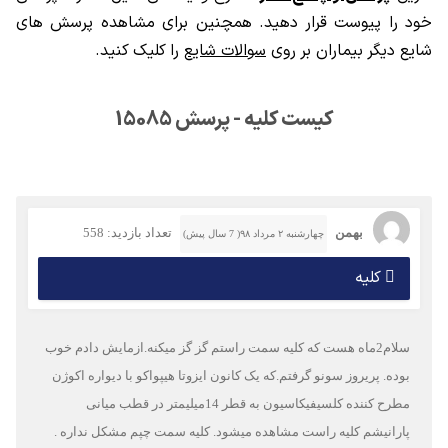
خود را پیوست قرار دهید. همچنین برای مشاهده پرسش های
شایع دیگر بیماران بر روی
سوالات شایع
را کلیک کنید.
کیست کلیه - پرسش 15085
بهمن
تعداد بازدید: 558
چهارشنبه ۲ مرداد ۹۸( 7 سال پیش)
کلیه
سلام2ماه هست که کلیه سمت راستم گز گز میکنه.ازمایش دادم خوب
بوده. پریروز سونو گرفتم.که یک کانون ایزوتا هیپواکو با دیواره اکوژن
مطرح کننده کلسیفیکاسیون به قطر 14میلیمتر در قطب میانی
پارانیشم کلیه راست مشاهده میشود. کلیه سمت چپم مشکل نداره .