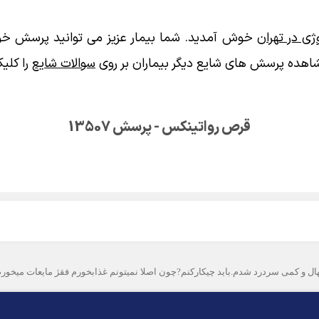
ی در تهران
خوش آمدید. شما بیمار عزیز می توانید پرسش خود
اهده پرسش های شایع دیگر بیماران بر روی
سوالات شایع
را کلیک
قرص رواتینکس - پرسش 13507
ل و کمی سردرد شدم.باید چیکارکنم?چون اصلا نمیتونم غذابخورم فقژ مایعات میخورم 