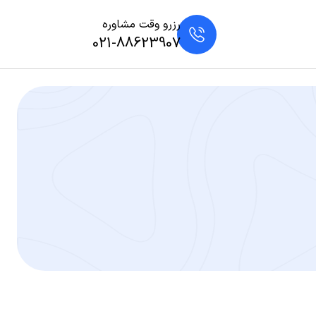
رزرو وقت مشاوره
021-88623907