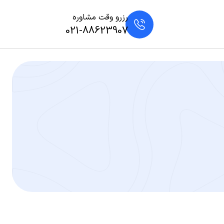
رزرو وقت مشاوره
021-88623907