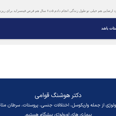
رص فینسراید برای ریزش میخوردم که ۲ ماه هست که قطع کردم مرسی که جواب میدید
تات باشد
دکتر هوشنگ قوامی
رولوژی از جمله واریکوسل، اختلالات جنسی، پروستات، سرطان مث
بیماری های اورولوژی پیشگام هستیم.