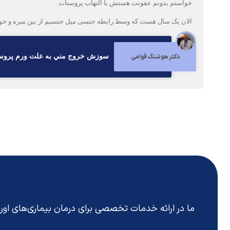
خواستم بدونم عفونت هستش با التهاب پروستات
الان یک سال هست که وسط رابطه جنسی میل جنسیم از بین میره و خود ارضایی هم خیلی تو طول زندگی انجام‌ دادم ۵ث۶ سال هم ق
دکتر هوشنگ قوامی
سوزش خروج مني به علت ورم پروس
ما در ارائه خدمات تخصصی برای درمان بیماری‌های او