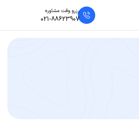
رزرو وقت مشاوره
021-88623907