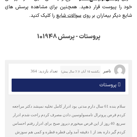
خود را پیوست قرار دهید. همچنین برای مشاهده پرسش های
شایع دیگر بیماران بر روی
سوالات شایع
را کلیک کنید.
پروستات - پرسش 101948
ناصر
تعداد بازدید: 364
یکشنبه ۱۵ آبان ۱( 3 سال پیش)
پروستات
سلام بنده 61 سال دارم مدتی بود ادرار کامل تخلیه نمیشد دکتر مراجعه
کردم قرص پروترال تامسولوسین دادن مصرف کردم راحت شدم ادرار
سریع. 40 روز از این قرص میخورم دیروز صبح برای ادرار رفتم احساس
کردم گیر داره بعد از 1 دقیقه آمد ولی قطره قطره و کمی هم سوزش