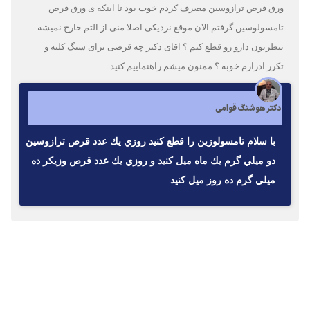
ورق قرص ترازوسین مصرف کردم خوب بود تا اینکه ی ورق قرص
تامسولوسین گرفتم الان موقع نزدیکی اصلا منی از التم خارج نمیشه
بنظرتون دارو رو قطع کنم ؟ اقای دکتر چه قرصی برای سنگ کلیه و
تکرر ادرارم خوبه ؟ ممنون میشم راهنماییم کنید
دکتر هوشنگ قوامی
با سلام تامسولوزين را قطع كنيد روزي يك عدد قرص ترازوسين
دو ميلي گرم يك ماه ميل كنيد و روزي يك عدد قرص وزيكر ده
ميلي گرم ده روز ميل كنيد