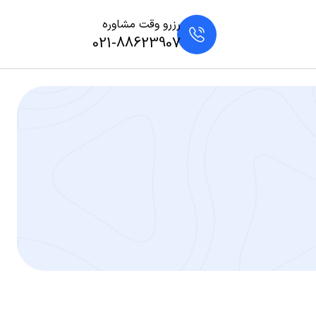
رزرو وقت مشاوره
021-88623907