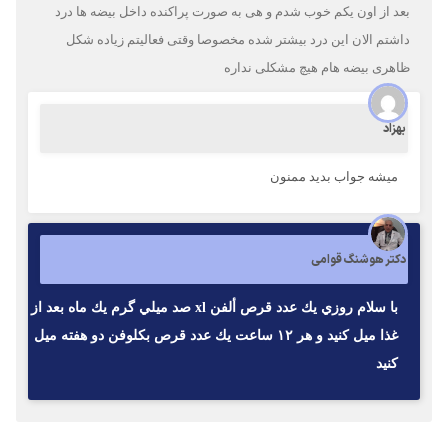
بعد از اون یکم خوب شدم و هی به صورت پراکنده داخل بیضه ها درد
داشتم الان این درد بیشتر شده مخصوصا وقتی فعالیتم زیاده شکل
ظاهری بیضه هام هیچ مشکلی نداره
بهزاد
میشه جواب بدید ممنون
دکتر هوشنگ قوامی
با سلام روزي يك عدد قرص ألفن xl صد ميلي گرم يك ماه بعد از
غذا ميل كنيد و هر ١٢ ساعت يك عدد قرص بكلوفن دو هفته ميل
كنيد