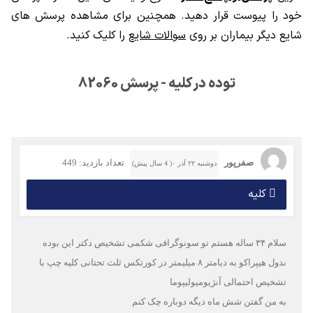
خود را پیوست قرار دهید. همچنین برای مشاهده پرسش های
شایع دیگر بیماران بر روی
سوالات شایع
را کلیک کنید.
توده در کلیه - پرسش 82060
صفرپور
تعداد بازدید: 449
دوشنبه ۲۲ آذر ۰( 4 سال پیش)
کلیه
سلام ۳۴ ساله هستم تو سونوگرافی شکمی تشخیص دکتر این بوده
ندول هیپراکو به دیامتر ۸ میلیمتر در کورتکس ثلث تحتانی کلیه چپ با
تشخیص احتمالی آنژیومیولیپوما
به من گفتن شش ماه دیگه دوباره چک کنم