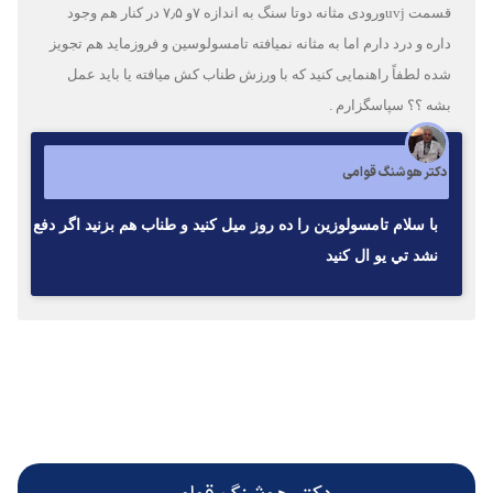
قسمت uvjورودی مثانه دوتا سنگ به اندازه ۷و ۷٫۵ در کنار هم وجود
داره و درد دارم اما به مثانه نمیافته تامسولوسین و فروزماید هم تجویز
شده لطفاً راهنمایی کنید که با ورزش طناب کش میافته یا باید عمل
بشه ؟؟ سپاسگزارم .
دکتر هوشنگ قوامی
با سلام تامسولوزين را ده روز ميل كنيد و طناب هم بزنيد اگر دفع
نشد تي يو ال كنيد