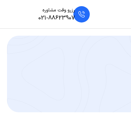
رزرو وقت مشاوره
021-88623907